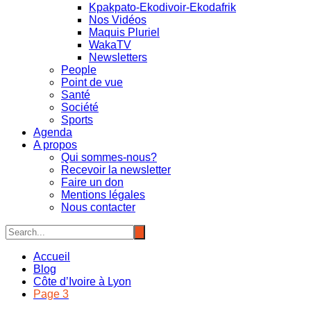
Kpakpato-Ekodivoir-Ekodafrik
Nos Vidéos
Maquis Pluriel
WakaTV
Newsletters
People
Point de vue
Santé
Société
Sports
Agenda
A propos
Qui sommes-nous?
Recevoir la newsletter
Faire un don
Mentions légales
Nous contacter
Accueil
Blog
Côte d’Ivoire à Lyon
Page 3