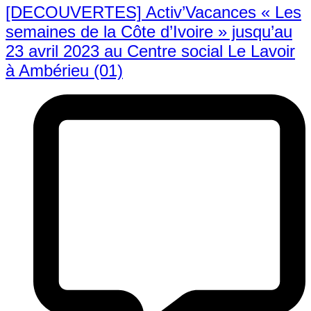
[DECOUVERTES] Activ’Vacances « Les
semaines de la Côte d’Ivoire » jusqu’au
23 avril 2023 au Centre social Le Lavoir
à Ambérieu (01)