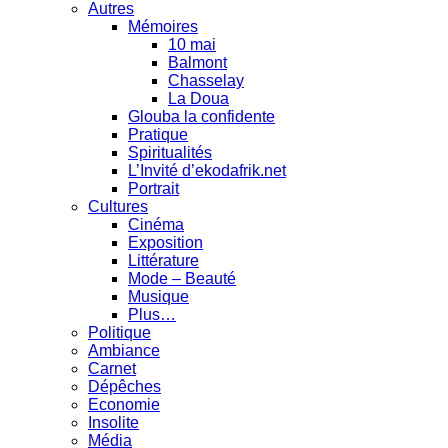
Autres
Mémoires
10 mai
Balmont
Chasselay
La Doua
Glouba la confidente
Pratique
Spiritualités
L’Invité d’ekodafrik.net
Portrait
Cultures
Cinéma
Exposition
Littérature
Mode – Beauté
Musique
Plus…
Politique
Ambiance
Carnet
Dépêches
Economie
Insolite
Média