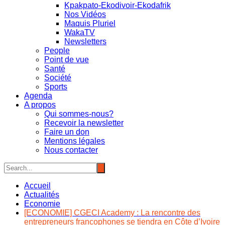
Kpakpato-Ekodivoir-Ekodafrik
Nos Vidéos
Maquis Pluriel
WakaTV
Newsletters
People
Point de vue
Santé
Société
Sports
Agenda
A propos
Qui sommes-nous?
Recevoir la newsletter
Faire un don
Mentions légales
Nous contacter
Accueil
Actualités
Economie
[ECONOMIE] CGECI Academy : La rencontre des
entrepreneurs francophones se tiendra en Côte d’Ivoire