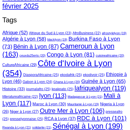
février 2025
Tags
Afrique
(52)
Afrique du Sud à Lyon
(23)
AfroBusiness
(22)
afrostylelyon
(19)
Burkina Faso à Lyon
Algérie à Lyon
(58)
blacklyon
(19)
Cameroun à Lyon
Bénin à Lyon
(87)
(73)
(163)
Congo à Lyon
(81)
ceuxdu25erts
(20)
cuisineafricaine
(20)
Côte d'Ivoire à Lyon
CultureAfricaine
(29)
(354)
Ethiopie à
DiasporaAfricaine
(25)
ekodafrik
(25)
ekodivoir
(25)
Guinée à Lyon
(65)
Lyon
(46)
Gabon à Lyon
(24)
Ghana à Lyon
(20)
lafriquealyon
(119)
Histoire
(33)
journalafro
(25)
kpakpato
(25)
lyon
(113)
Mali à
litteratureafricaine
(22)
Madagascar à Lyon
(21)
Lyon
(117)
Maroc à Lyon
(30)
Nigeria à Lyon
Mauritanie à Lyon
(19)
Outre Mer à Lyon
(106)
Niger à Lyon
(27)
(26)
presseafro
RDC à Lyon
(101)
RCA à Lyon
(37)
(25)
presselyonnaise
(25)
Sénégal à Lyon
(199)
Rwanda à Lyon
(21)
solidarite
(21)