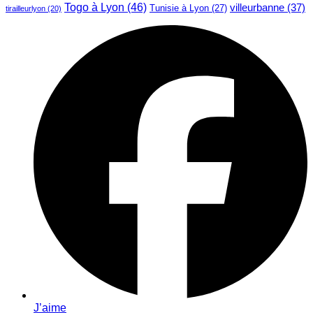
Togo à Lyon
(46)
villeurbanne
(37)
Tunisie à Lyon
(27)
tirailleurlyon
(20)
J’aime