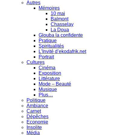
Autres
Mémoires
10 mai
Balmont
Chasselay
La Doua
Glouba la confidente
Pratique
Spiritualités
L’Invité d’ekodafrik.net
Portrait
Cultures
Cinéma
Exposition
Littérature
Mode – Beauté
Musique
Plus…
Politique
Ambiance
Carnet
Dépêches
Economie
Insolite
Média