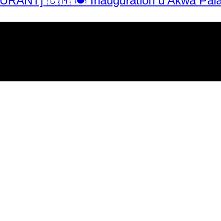
AURANT] 🇨🇲 🍽️ Inauguration d’Akwa Pal