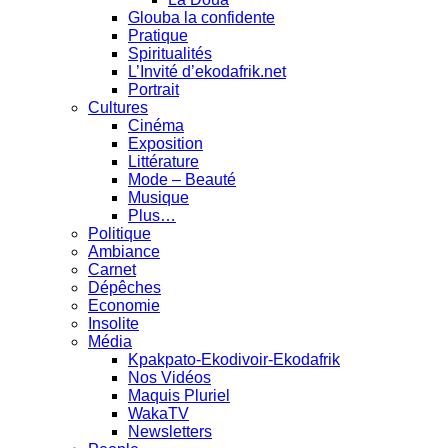
Glouba la confidente
Pratique
Spiritualités
L’Invité d’ekodafrik.net
Portrait
Cultures
Cinéma
Exposition
Littérature
Mode – Beauté
Musique
Plus…
Politique
Ambiance
Carnet
Dépêches
Economie
Insolite
Média
Kpakpato-Ekodivoir-Ekodafrik
Nos Vidéos
Maquis Pluriel
WakaTV
Newsletters