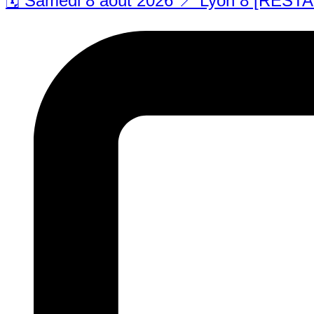
🗓️ Samedi 8 août 2026 📍 Lyon 8 [REST