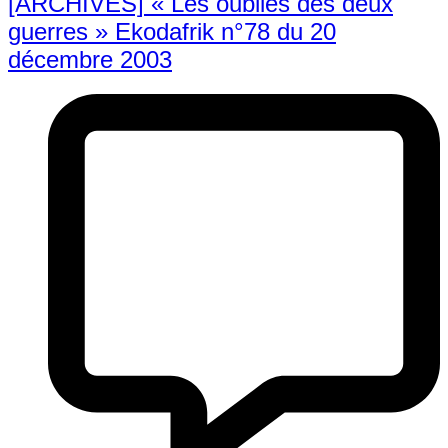
[ARCHIVES] « Les oubliés des deux
guerres » Ekodafrik n°78 du 20
décembre 2003