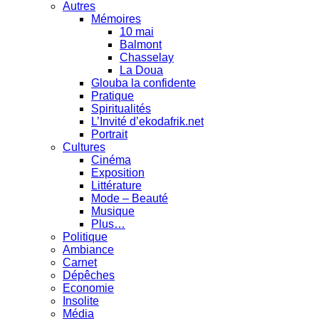
Autres
Mémoires
10 mai
Balmont
Chasselay
La Doua
Glouba la confidente
Pratique
Spiritualités
L’Invité d’ekodafrik.net
Portrait
Cultures
Cinéma
Exposition
Littérature
Mode – Beauté
Musique
Plus…
Politique
Ambiance
Carnet
Dépêches
Economie
Insolite
Média