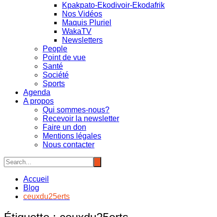
Kpakpato-Ekodivoir-Ekodafrik
Nos Vidéos
Maquis Pluriel
WakaTV
Newsletters
People
Point de vue
Santé
Société
Sports
Agenda
A propos
Qui sommes-nous?
Recevoir la newsletter
Faire un don
Mentions légales
Nous contacter
Accueil
Blog
ceuxdu25erts