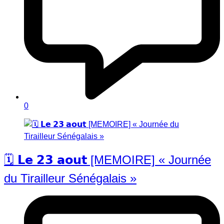
0
🗓️ 𝗟𝗲 𝟮𝟯 𝗮𝗼𝘂𝘁 [MEMOIRE] « Journée
du Tirailleur Sénégalais »