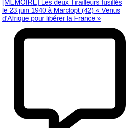
[MEMOIRE] Les deux Tirailleurs fusillés
le 23 juin 1940 à Marclopt (42) « Venus
d’Afrique pour libérer la France »