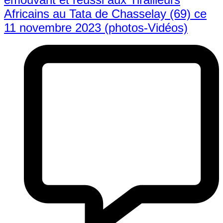
Africains au Tata de Chasselay (69) ce
11 novembre 2023 (photos-Vidéos)