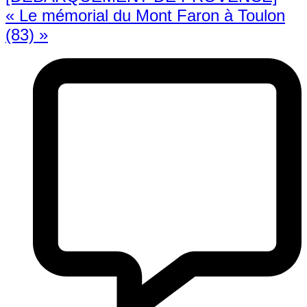
« Le mémorial du Mont Faron à Toulon
(83) »