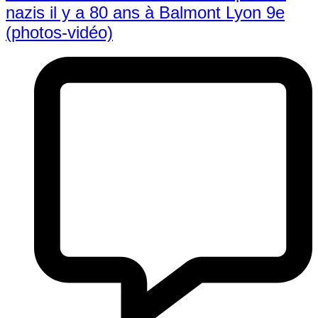
nazis il y a 80 ans à Balmont Lyon 9e
(photos-vidéo)