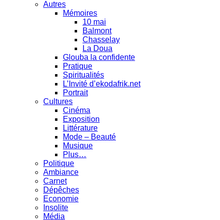
Autres
Mémoires
10 mai
Balmont
Chasselay
La Doua
Glouba la confidente
Pratique
Spiritualités
L’Invité d’ekodafrik.net
Portrait
Cultures
Cinéma
Exposition
Littérature
Mode – Beauté
Musique
Plus…
Politique
Ambiance
Carnet
Dépêches
Economie
Insolite
Média