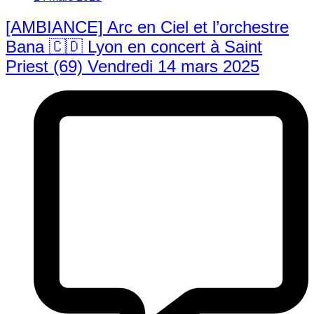
[AMBIANCE] Arc en Ciel et l’orchestre
Bana 🇨🇩 Lyon en concert à Saint
Priest (69) Vendredi 14 mars 2025