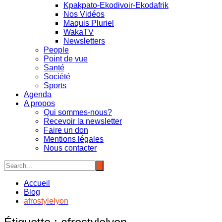
Kpakpato-Ekodivoir-Ekodafrik
Nos Vidéos
Maquis Pluriel
WakaTV
Newsletters
People
Point de vue
Santé
Société
Sports
Agenda
A propos
Qui sommes-nous?
Recevoir la newsletter
Faire un don
Mentions légales
Nous contacter
Accueil
Blog
afrostylelyon