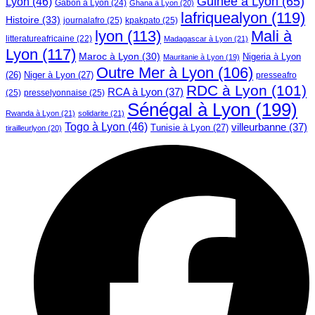
Guinée à Lyon
(65)
Lyon
(46)
Gabon à Lyon
(24)
Ghana à Lyon
(20)
lafriquealyon
(119)
Histoire
(33)
journalafro
(25)
kpakpato
(25)
lyon
(113)
Mali à
litteratureafricaine
(22)
Madagascar à Lyon
(21)
Lyon
(117)
Maroc à Lyon
(30)
Nigeria à Lyon
Mauritanie à Lyon
(19)
Outre Mer à Lyon
(106)
Niger à Lyon
(27)
(26)
presseafro
RDC à Lyon
(101)
RCA à Lyon
(37)
(25)
presselyonnaise
(25)
Sénégal à Lyon
(199)
Rwanda à Lyon
(21)
solidarite
(21)
Togo à Lyon
(46)
villeurbanne
(37)
Tunisie à Lyon
(27)
tirailleurlyon
(20)