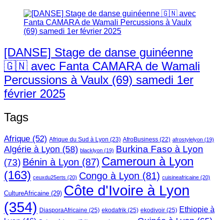
[DANSE] Stage de danse guinéenne
🇬🇳 avec Fanta CAMARA de Wamali
Percussions à Vaulx (69) samedi 1er
février 2025
Tags
Afrique
(52)
Afrique du Sud à Lyon
(23)
AfroBusiness
(22)
afrostylelyon
(19)
Burkina Faso à Lyon
Algérie à Lyon
(58)
blacklyon
(19)
Cameroun à Lyon
Bénin à Lyon
(87)
(73)
(163)
Congo à Lyon
(81)
ceuxdu25erts
(20)
cuisineafricaine
(20)
Côte d'Ivoire à Lyon
CultureAfricaine
(29)
(354)
Ethiopie à
DiasporaAfricaine
(25)
ekodafrik
(25)
ekodivoir
(25)