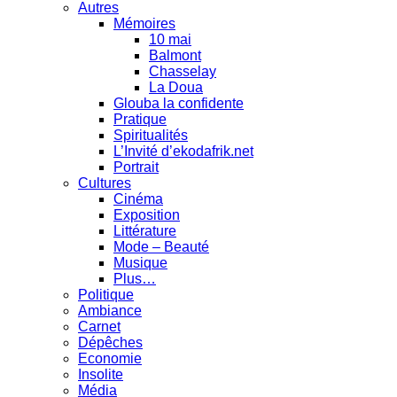
Autres
Mémoires
10 mai
Balmont
Chasselay
La Doua
Glouba la confidente
Pratique
Spiritualités
L’Invité d’ekodafrik.net
Portrait
Cultures
Cinéma
Exposition
Littérature
Mode – Beauté
Musique
Plus…
Politique
Ambiance
Carnet
Dépêches
Economie
Insolite
Média