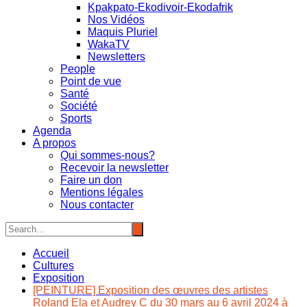
Kpakpato-Ekodivoir-Ekodafrik
Nos Vidéos
Maquis Pluriel
WakaTV
Newsletters
People
Point de vue
Santé
Société
Sports
Agenda
A propos
Qui sommes-nous?
Recevoir la newsletter
Faire un don
Mentions légales
Nous contacter
Accueil
Cultures
Exposition
[PEINTURE] Exposition des œuvres des artistes
Roland Ela et Audrey C du 30 mars au 6 avril 2024 à