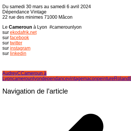
Du samedi 30 mars au samedi 6 avril 2024
Dépendance Vintage
22 rue des minimes 71000 Mâcon
Le
Cameroun
à Lyon #camerounlyon
sur
ekodafrik.net
sur
facebook
sur
twitter
sur
instagram
sur
linkedin
AudreyC
Cameroun à
Lyon
camerounlyon
dependancevintage
macon
peinture
Roland
Navigation de l’article