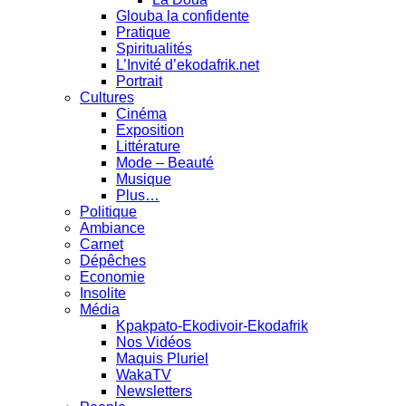
Glouba la confidente
Pratique
Spiritualités
L’Invité d’ekodafrik.net
Portrait
Cultures
Cinéma
Exposition
Littérature
Mode – Beauté
Musique
Plus…
Politique
Ambiance
Carnet
Dépêches
Economie
Insolite
Média
Kpakpato-Ekodivoir-Ekodafrik
Nos Vidéos
Maquis Pluriel
WakaTV
Newsletters