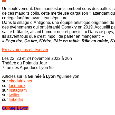
Un soulèvement. Des manifestants tombent sous des balles : onz
de ces maudits colis, cette merdeuse cargaison » attendant qu’o
cortège funèbre avant leur sépulture.
Dans le sillage d’Antigone, une équipe artistique originaire d
des évènements qui ont ébranlé Conakry en 2019. Accueilli par 
satire brûlante, alliant humour noir et poésie : « Dans ce pay
Ils savent tous que c’est impoli de parler en mangeant. »
«
Et ça tire, Ça tire, S’étire, Pâle en rafale, Râle en rafale,
En savoir plus et réserver
Les 22, 23 et 24 novembre 2022 à 20h
Théâtre du Point du Jour
7 rue des Aqueducs Lyon 5e
Articles sur la
Guinée à Lyon
#guineelyon
sur
ekodafrik.net
sur
facebook
sur
instagram
sur
twitter
sur
linkedin
Guinée à Lyon