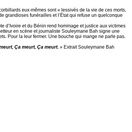
corbillards eux-mêmes sont « lessivés de la vie de ces morts,
de grandioses funérailles et l’État qui refuse un quelconque
ôte d’Ivoire et du Bénin rend hommage et justice aux victimes
r, metteur en scène et journaliste Souleymane Bah signe une
lets. Pour la leur fermer. Une bouche qui mange ne parle pas.
ça meurt, Ça meurt, Ça meurt.
» Extrait Souleymane Bah