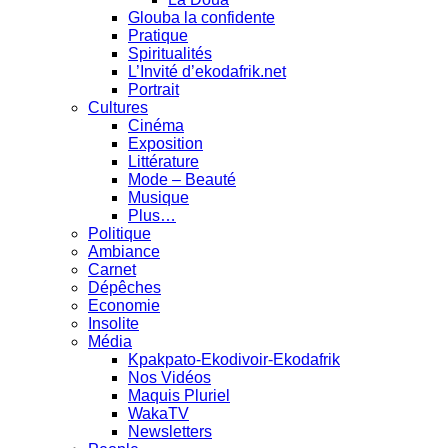
Glouba la confidente
Pratique
Spiritualités
L’Invité d’ekodafrik.net
Portrait
Cultures
Cinéma
Exposition
Littérature
Mode – Beauté
Musique
Plus…
Politique
Ambiance
Carnet
Dépêches
Economie
Insolite
Média
Kpakpato-Ekodivoir-Ekodafrik
Nos Vidéos
Maquis Pluriel
WakaTV
Newsletters