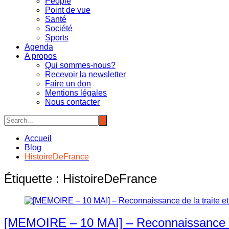
People
Point de vue
Santé
Société
Sports
Agenda
A propos
Qui sommes-nous?
Recevoir la newsletter
Faire un don
Mentions légales
Nous contacter
Accueil
Blog
HistoireDeFrance
Étiquette :
HistoireDeFrance
[MEMOIRE – 10 MAI] – Reconnaissance de l