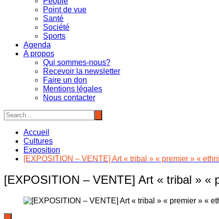
People
Point de vue
Santé
Société
Sports
Agenda
A propos
Qui sommes-nous?
Recevoir la newsletter
Faire un don
Mentions légales
Nous contacter
Accueil
Cultures
Exposition
[EXPOSITION – VENTE] Art « tribal » « premier » « eth
[EXPOSITION – VENTE] Art « tribal » « p