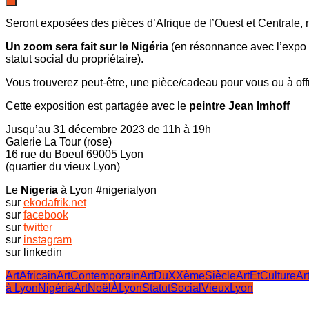
Seront exposées des pièces d’Afrique de l’Ouest et Centrale, mo
Un zoom sera fait sur le Nigéria
(en résonnance avec l’expo
statut social du propriétaire).
Vous trouverez peut-être, une pièce/cadeau pour vous ou à offri
Cette exposition est partagée avec le
peintre Jean Imhoff
Jusqu’au 31 décembre 2023 de 11h à 19h
Galerie La Tour (rose)
16 rue du Boeuf 69005 Lyon
(quartier du vieux Lyon)
Le
Nigeria
à Lyon #nigerialyon
sur
ekodafrik.net
sur
facebook
sur
twitter
sur
instagram
sur linkedin
ArtAfricain
ArtContemporain
ArtDuXXèmeSiècle
ArtEtCulture
Ar
à Lyon
NigériaArt
NoëlÀLyon
StatutSocial
VieuxLyon