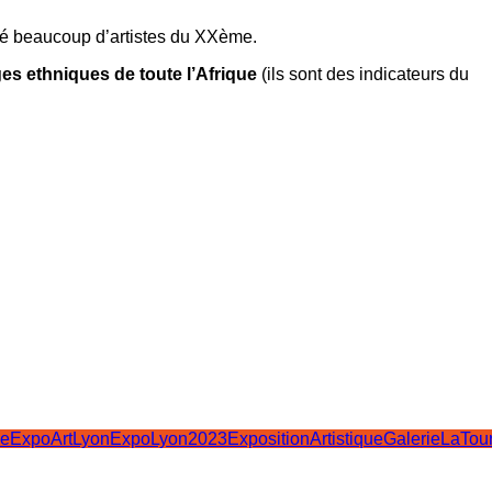
encé beaucoup d’artistes du XXème.
ges ethniques de toute l’Afrique
(ils sont des indicateurs du
ne
ExpoArtLyon
ExpoLyon2023
ExpositionArtistique
GalerieLaTou