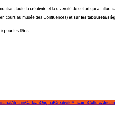
ntrant toute la créativité et la diversité de cet art qui a influ
 en cours au musée des Confluences)
et sur les tabourets/siè
r pour les fêtes.
tisanatAfricain
CadeauOriginal
CréativitéAfricaine
CultureAfricai