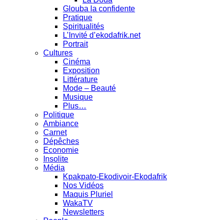
Glouba la confidente
Pratique
Spiritualités
L’Invité d’ekodafrik.net
Portrait
Cultures
Cinéma
Exposition
Littérature
Mode – Beauté
Musique
Plus…
Politique
Ambiance
Carnet
Dépêches
Economie
Insolite
Média
Kpakpato-Ekodivoir-Ekodafrik
Nos Vidéos
Maquis Pluriel
WakaTV
Newsletters