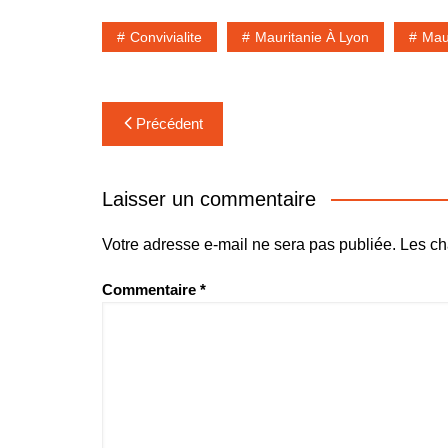
Convivialite
Mauritanie À Lyon
Mau
Navigation
Précédent
de
l’article
Laisser un commentaire
Votre adresse e-mail ne sera pas publiée.
Les ch
Commentaire
*