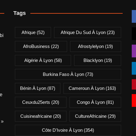
Tags
Afrique
(52)
Afrique Du Sud À Lyon
(23)
bi
AfroBusiness
(22)
Afrostylelyon
(19)
Algérie À Lyon
(58)
Blacklyon
(19)
Burkina Faso À Lyon
(73)
Bénin À Lyon
(87)
Cameroun À Lyon
(163)
e
Ceuxdu25erts
(20)
Congo À Lyon
(81)
Cuisineafricaine
(20)
CultureAfricaine
(29)
 »
Côte D'Ivoire À Lyon
(354)