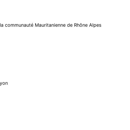
os
uriel
 la communauté Mauritanienne
de Rhône Alpes
rs
lyon