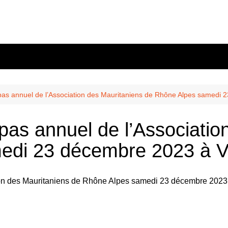
nous?
s
10 mai
wsletter
 confidente
Balmont
s annuel de l’Association des Mauritaniens de Rhône Alpes samedi 2
n
Chasselay
s annuel de l’Association
les
és
La Doua
edi 23 décembre 2023 à Vi
r
’ekodafrik.net
eauté
Ekodivoir-