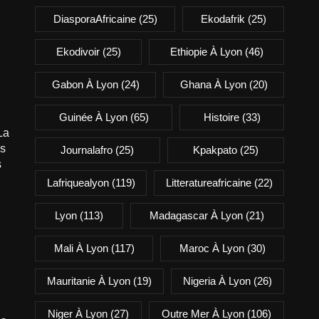
DiasporaAfricaine
(25)
Ekodafrik
(25)
Ekodivoir
(25)
Ethiopie À Lyon
(46)
Gabon À Lyon
(24)
Ghana À Lyon
(20)
Guinée À Lyon
(65)
Histoire
(33)
La
is
Journalafro
(25)
Kpakpato
(25)
s
Lafriquealyon
(119)
Litteratureafricaine
(22)
Lyon
(113)
Madagascar À Lyon
(21)
Mali À Lyon
(117)
Maroc À Lyon
(30)
Mauritanie À Lyon
(19)
Nigeria À Lyon
(26)
Niger À Lyon
(27)
Outre Mer À Lyon
(106)