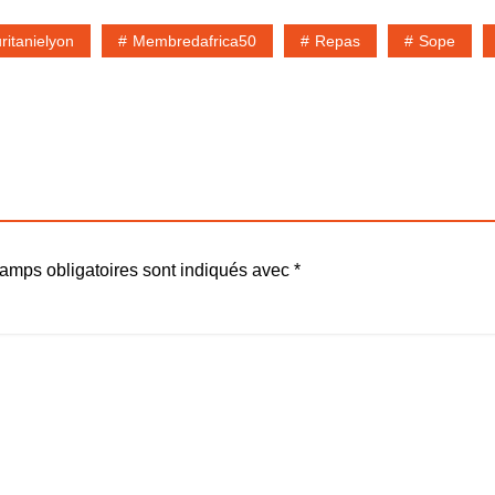
ritanielyon
Membredafrica50
Repas
Sope
amps obligatoires sont indiqués avec
*