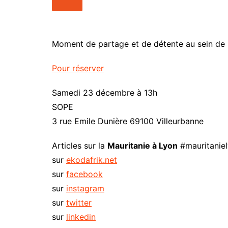
People
Nos Vidé
Point de vue
Maquis Pl
Santé
WakaTV
Moment de partage et de détente au sein de
Société
Newslette
Pour réserver
Sports
Samedi 23 décembre à 13h
SOPE
3 rue Emile Dunière 69100 Villeurbanne
Articles sur la
Mauritanie à Lyon
#mauritanie
sur
ekodafrik.net
sur
facebook
sur
instagram
sur
twitter
sur
linkedin