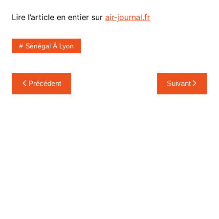
Lire l’article en entier sur
ai
r
-journal.fr
Sénégal À Lyon
Navigation
Précédent
Suivant
de
l’article