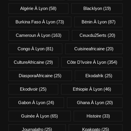
Algérie À Lyon
(58)
Blacklyon
(19)
Burkina Faso À Lyon
(73)
Bénin À Lyon
(87)
Cameroun À Lyon
(163)
Ceuxdu25erts
(20)
Congo À Lyon
(81)
Cuisineafricaine
(20)
CultureAfricaine
(29)
Côte D'Ivoire À Lyon
(354)
DiasporaAfricaine
(25)
Ekodafrik
(25)
Ekodivoir
(25)
Ethiopie À Lyon
(46)
Gabon À Lyon
(24)
Ghana À Lyon
(20)
Guinée À Lyon
(65)
Histoire
(33)
Journalafro
(25)
Kpakpato
(25)