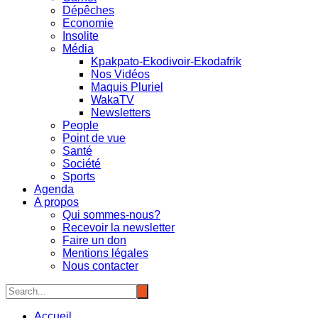
Dépêches
Economie
Insolite
Média
Kpakpato-Ekodivoir-Ekodafrik
Nos Vidéos
Maquis Pluriel
WakaTV
Newsletters
People
Point de vue
Santé
Société
Sports
Agenda
A propos
Qui sommes-nous?
Recevoir la newsletter
Faire un don
Mentions légales
Nous contacter
Accueil