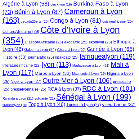
Burkina Faso à Lyon
Algérie à Lyon
(58)
blacklyon
(19)
Cameroun à Lyon
Bénin à Lyon
(87)
(73)
(163)
Congo à Lyon
(81)
ceuxdu25erts
(20)
cuisineafricaine
(20)
Côte d'Ivoire à Lyon
CultureAfricaine
(29)
(354)
Ethiopie à
DiasporaAfricaine
(25)
ekodafrik
(25)
ekodivoir
(25)
Guinée à Lyon
(65)
Lyon
(46)
Gabon à Lyon
(24)
Ghana à Lyon
(20)
lafriquealyon
(119)
Histoire
(33)
journalafro
(25)
kpakpato
(25)
lyon
(113)
Mali à
litteratureafricaine
(22)
Madagascar à Lyon
(21)
Lyon
(117)
Maroc à Lyon
(30)
Nigeria à Lyon
Mauritanie à Lyon
(19)
Outre Mer à Lyon
(106)
Niger à Lyon
(27)
(26)
presseafro
RDC à Lyon
(101)
RCA à Lyon
(37)
(25)
presselyonnaise
(25)
Sénégal à Lyon
(199)
Rwanda à Lyon
(21)
solidarite
(21)
Togo à Lyon
(46)
villeurbanne
(37)
Tunisie à Lyon
(27)
tirailleurlyon
(20)