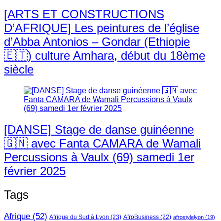
[ARTS ET CONSTRUCTIONS
D’AFRIQUE] Les peintures de l’église
d’Abba Antonios – Gondar (Ethiopie
🇪🇹) culture Amhara, début du 18ème
siècle
[DANSE] Stage de danse guinéenne
🇬🇳 avec Fanta CAMARA de Wamali
Percussions à Vaulx (69) samedi 1er
février 2025
Tags
Afrique
(52)
Afrique du Sud à Lyon
(23)
AfroBusiness
(22)
afrostylelyon
(19)