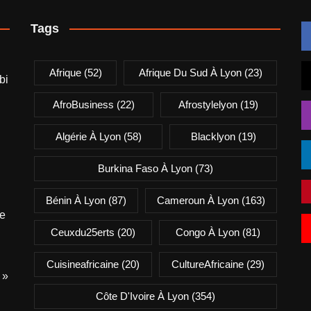
Tags
Afrique
(52)
Afrique Du Sud À Lyon
(23)
bi
AfroBusiness
(22)
Afrostylelyon
(19)
Algérie À Lyon
(58)
Blacklyon
(19)
Burkina Faso À Lyon
(73)
Bénin À Lyon
(87)
Cameroun À Lyon
(163)
e
Ceuxdu25erts
(20)
Congo À Lyon
(81)
Cuisineafricaine
(20)
CultureAfricaine
(29)
 »
Côte D'Ivoire À Lyon
(354)