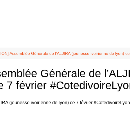
?
10 mai
ter
nfidente
Balmont
ON] Assemblée Générale de l’ALJIRA (jeunesse ivoirienne de lyon) ce 
Chasselay
mblée Générale de l’ALJ
La Doua
ce 7 février #CotedivoireLy
odafrik.net
uté
odivoir-