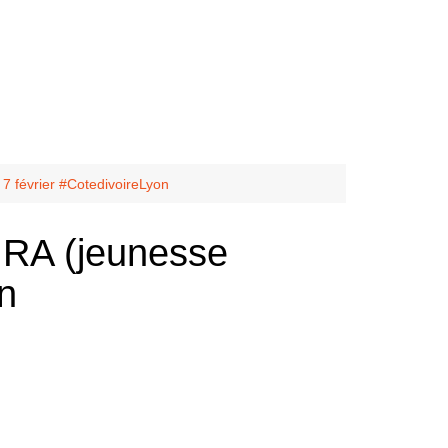
7 février #CotedivoireLyon
IRA (jeunesse
on