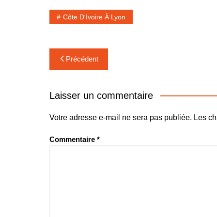
Nos Vidéos
Point de vue
Côte D'Ivoire À Lyon
Maquis Pluri
Santé
WakaTV
Société
Navigation
Newsletters
Précédent
Sports
de
l’article
Laisser un commentaire
Votre adresse e-mail ne sera pas publiée.
Les ch
Commentaire
*