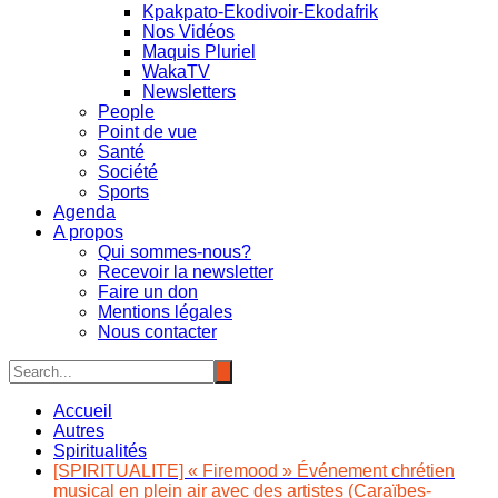
Kpakpato-Ekodivoir-Ekodafrik
Nos Vidéos
Maquis Pluriel
WakaTV
Newsletters
People
Point de vue
Santé
Société
Sports
Agenda
A propos
Qui sommes-nous?
Recevoir la newsletter
Faire un don
Mentions légales
Nous contacter
Accueil
Autres
Spiritualités
[SPIRITUALITE] « Firemood » Événement chrétien
musical en plein air avec des artistes (Caraïbes-