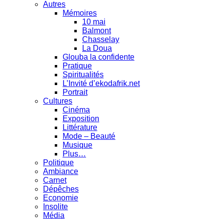
Autres
Mémoires
10 mai
Balmont
Chasselay
La Doua
Glouba la confidente
Pratique
Spiritualités
L’Invité d’ekodafrik.net
Portrait
Cultures
Cinéma
Exposition
Littérature
Mode – Beauté
Musique
Plus…
Politique
Ambiance
Carnet
Dépêches
Economie
Insolite
Média