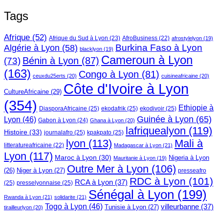
Tags
Afrique
(52)
Afrique du Sud à Lyon
(23)
AfroBusiness
(22)
afrostylelyon
(19)
Burkina Faso à Lyon
Algérie à Lyon
(58)
blacklyon
(19)
Cameroun à Lyon
Bénin à Lyon
(87)
(73)
(163)
Congo à Lyon
(81)
ceuxdu25erts
(20)
cuisineafricaine
(20)
Côte d'Ivoire à Lyon
CultureAfricaine
(29)
(354)
Ethiopie à
DiasporaAfricaine
(25)
ekodafrik
(25)
ekodivoir
(25)
Guinée à Lyon
(65)
Lyon
(46)
Gabon à Lyon
(24)
Ghana à Lyon
(20)
lafriquealyon
(119)
Histoire
(33)
journalafro
(25)
kpakpato
(25)
lyon
(113)
Mali à
litteratureafricaine
(22)
Madagascar à Lyon
(21)
Lyon
(117)
Maroc à Lyon
(30)
Nigeria à Lyon
Mauritanie à Lyon
(19)
Outre Mer à Lyon
(106)
Niger à Lyon
(27)
(26)
presseafro
RDC à Lyon
(101)
RCA à Lyon
(37)
(25)
presselyonnaise
(25)
Sénégal à Lyon
(199)
Rwanda à Lyon
(21)
solidarite
(21)
Togo à Lyon
(46)
villeurbanne
(37)
Tunisie à Lyon
(27)
tirailleurlyon
(20)