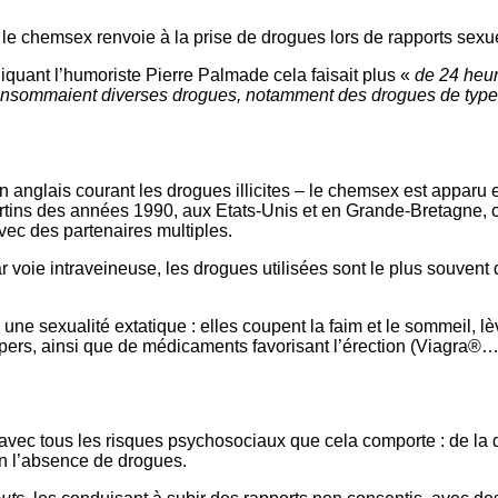
le chemsex renvoie à la prise de drogues lors de rapports sexue
quant l’humoriste Pierre Palmade cela faisait plus «
de 24 heur
consommaient diverses drogues, notamment des drogues de type
 anglais courant les drogues illicites – le chemsex est apparu 
rtins des années 1990, aux Etats-Unis et en Grande-Bretagne, c
vec des partenaires multiples.
r voie intraveineuse, les drogues utilisées sont le plus souvent
ne sexualité extatique : elles coupent la faim et le sommeil, lèv
s, ainsi que de médicaments favorisant l’érection (Viagra®…),
avec tous les risques psychosociaux que cela comporte : de la 
 en l’absence de drogues.