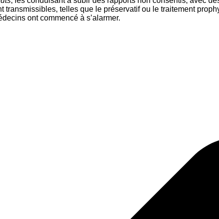
outs
, les conduisant à subir des rapports non consentis, avec de
 transmissibles, telles que le préservatif ou le traitement proph
édecins ont commencé à s’alarmer.