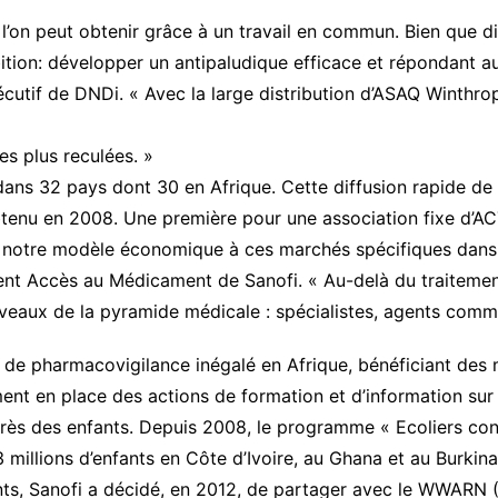
l’on peut obtenir grâce à un travail en commun. Bien que d
tion: développer un antipaludique efficace et répondant a
xécutif de DNDi. « Avec la large distribution d’ASAQ Winthr
s plus reculées. »
ns 32 pays dont 30 en Afrique. Cette diffusion rapide de l’
 obtenu en 2008. Une première pour une association fixe d’
 notre modèle économique à ces marchés spécifiques dans le
nt Accès au Médicament de Sanofi. « Au-delà du traitement, q
veaux de la pyramide médicale : spécialistes, agents commu
e de pharmacovigilance inégalé en Afrique, bénéficiant d
ent en place des actions de formation et d’information sur
ès des enfants. Depuis 2008, le programme « Ecoliers contr
 millions d’enfants en Côte d’Ivoire, au Ghana et au Burkina 
ts, Sanofi a décidé, en 2012, de partager avec le WWARN 