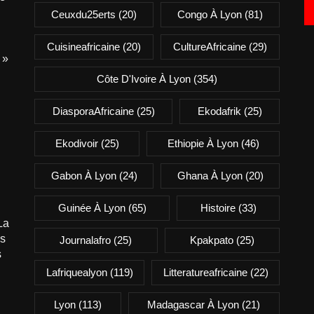
Ceuxdu25erts
(20)
Congo À Lyon
(81)
Cuisineafricaine
(20)
CultureAfricaine
(29)
 »
Côte D'Ivoire À Lyon
(354)
DiasporaAfricaine
(25)
Ekodafrik
(25)
Ekodivoir
(25)
Ethiopie À Lyon
(46)
Gabon À Lyon
(24)
Ghana À Lyon
(20)
Guinée À Lyon
(65)
Histoire
(33)
La
is
Journalafro
(25)
Kpakpato
(25)
s
Lafriquealyon
(119)
Litteratureafricaine
(22)
Lyon
(113)
Madagascar À Lyon
(21)