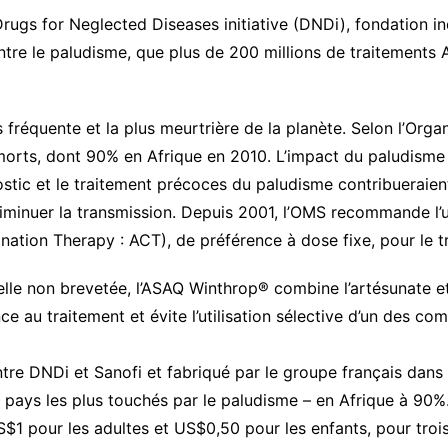
gs for Neglected Diseases initiative (DNDi), fondation in
el
ntre le paludisme, que plus de 200 millions de traitements
s fréquente et la plus meurtrière de la planète. Selon l’Org
 morts, dont 90% en Afrique en 2010. L’impact du paludism
stic et le traitement précoces du paludisme contribueraient 
 diminuer la transmission. Depuis 2001, l’OMS recommande l’u
nation Therapy : ACT), de préférence à dose fixe, pour le 
ielle non brevetée, l’ASAQ Winthrop® combine l’artésunate 
e au traitement et évite l’utilisation sélective d’un des com
tre DNDi et Sanofi et fabriqué par le groupe français dan
pays les plus touchés par le paludisme – en Afrique à 90%. Il
US$1 pour les adultes et US$0,50 pour les enfants, pour trois