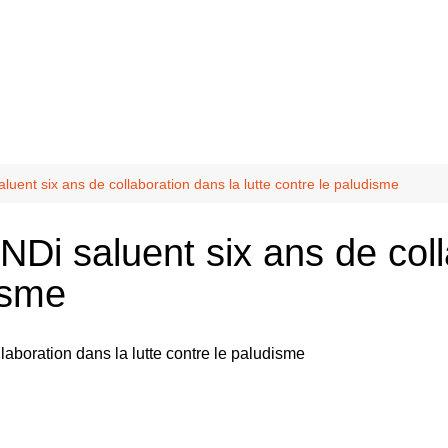
?
10 mai
ter
nfidente
Balmont
luent six ans de collaboration dans la lutte contre le paludisme
Chasselay
Di saluent six ans de coll
La Doua
disme
odafrik.net
uté
odivoir-