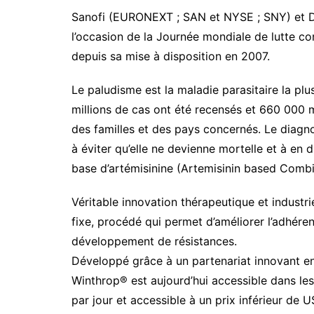
Nos Vidéos
Sanofi (EURONEXT ; SAN et NYSE ; SNY) et Dru
Point de vue
Maquis Pluri
l’occasion de la Journée mondiale de lutte co
Santé
depuis sa mise à disposition en 2007.
WakaTV
Société
Newsletters
Le paludisme est la maladie parasitaire la plu
Sports
millions de cas ont été recensés et 660 000
des familles et des pays concernés. Le diagno
à éviter qu’elle ne devienne mortelle et à en
base d’artémisinine (Artemisinin based Combi
Véritable innovation thérapeutique et industr
fixe, procédé qui permet d’améliorer l’adhérenc
développement de résistances.
Développé grâce à un partenariat innovant en
Winthrop® est aujourd’hui accessible dans les 
par jour et accessible à un prix inférieur de 