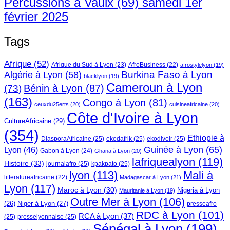
Percussions à Vaulx (69) samedi 1er
février 2025
Tags
Afrique
(52)
Afrique du Sud à Lyon
(23)
AfroBusiness
(22)
afrostylelyon
(19)
Burkina Faso à Lyon
Algérie à Lyon
(58)
blacklyon
(19)
Cameroun à Lyon
Bénin à Lyon
(87)
(73)
(163)
Congo à Lyon
(81)
ceuxdu25erts
(20)
cuisineafricaine
(20)
Côte d'Ivoire à Lyon
CultureAfricaine
(29)
(354)
Ethiopie à
DiasporaAfricaine
(25)
ekodafrik
(25)
ekodivoir
(25)
Guinée à Lyon
(65)
Lyon
(46)
Gabon à Lyon
(24)
Ghana à Lyon
(20)
lafriquealyon
(119)
Histoire
(33)
journalafro
(25)
kpakpato
(25)
lyon
(113)
Mali à
litteratureafricaine
(22)
Madagascar à Lyon
(21)
Lyon
(117)
Maroc à Lyon
(30)
Nigeria à Lyon
Mauritanie à Lyon
(19)
Outre Mer à Lyon
(106)
Niger à Lyon
(27)
(26)
presseafro
RDC à Lyon
(101)
RCA à Lyon
(37)
(25)
presselyonnaise
(25)
Sénégal à Lyon
(199)