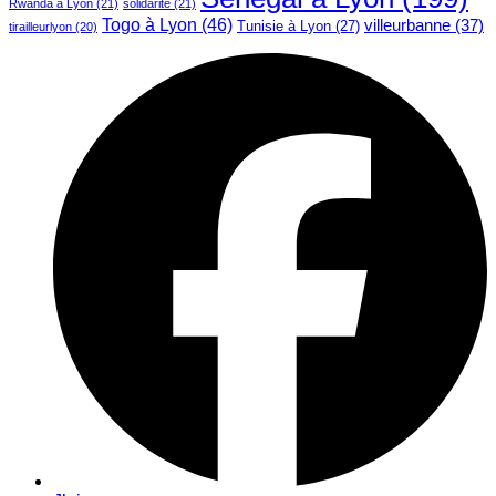
Rwanda à Lyon
(21)
solidarite
(21)
Togo à Lyon
(46)
villeurbanne
(37)
Tunisie à Lyon
(27)
tirailleurlyon
(20)