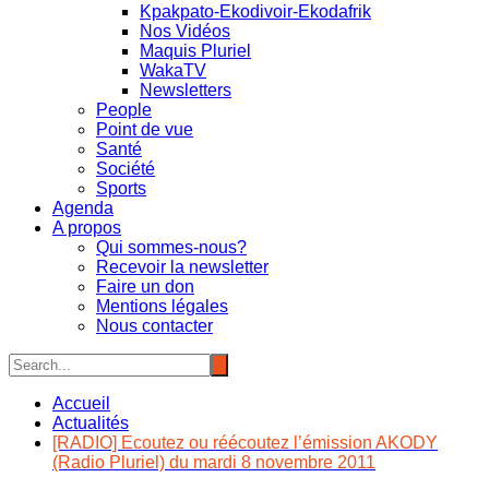
Kpakpato-Ekodivoir-Ekodafrik
Nos Vidéos
Maquis Pluriel
WakaTV
Newsletters
People
Point de vue
Santé
Société
Sports
Agenda
A propos
Qui sommes-nous?
Recevoir la newsletter
Faire un don
Mentions légales
Nous contacter
Accueil
Actualités
[RADIO] Ecoutez ou réécoutez l’émission AKODY
(Radio Pluriel) du mardi 8 novembre 2011