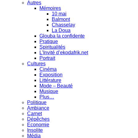
Autres
Mémoires
10 mai
Balmont
Chasselay
La Doua
Glouba la confidente
Pratique
Spiritualités
L’Invité d’ekodafrik.net
Portrait
Cultures
Cinéma
Exposition
Littérature
Mode – Beauté
Musique
Plus…
Politique
Ambiance
Carnet
Dépêches
Economie
Insolite
Média