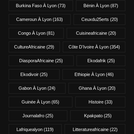
Burkina Faso À Lyon
(73)
Bénin À Lyon
(87)
Cameroun À Lyon
(163)
Ceuxdu25erts
(20)
Congo À Lyon
(81)
Cuisineafricaine
(20)
CultureAfricaine
(29)
Côte D'Ivoire À Lyon
(354)
DiasporaAfricaine
(25)
Ekodafrik
(25)
Ekodivoir
(25)
Ethiopie À Lyon
(46)
Gabon À Lyon
(24)
Ghana À Lyon
(20)
Guinée À Lyon
(65)
Histoire
(33)
Journalafro
(25)
Kpakpato
(25)
Lafriquealyon
(119)
Litteratureafricaine
(22)