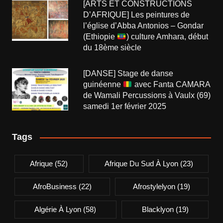
[ARTS ET CONSTRUCTIONS
D’AFRIQUE] Les peintures de
l’église d’Abba Antonios – Gondar
(Ethiopie
) culture Amhara, début
du 18ème siècle
[DANSE] Stage de danse
guinéenne
avec Fanta CAMARA
de Wamali Percussions à Vaulx (69)
samedi 1er février 2025
Tags
Afrique
(52)
Afrique Du Sud À Lyon
(23)
AfroBusiness
(22)
Afrostylelyon
(19)
Algérie À Lyon
(58)
Blacklyon
(19)