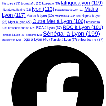
lafriquealyon
(119)
Histoire
(33)
journalafro
(25)
kpakpato
(25)
lyon
(113)
Mali à
litteratureafricaine
(22)
Madagascar à Lyon
(21)
Lyon
(117)
Maroc à Lyon
(30)
Nigeria à Lyon
Mauritanie à Lyon
(19)
Outre Mer à Lyon
(106)
Niger à Lyon
(27)
(26)
presseafro
RDC à Lyon
(101)
RCA à Lyon
(37)
(25)
presselyonnaise
(25)
Sénégal à Lyon
(199)
Rwanda à Lyon
(21)
solidarite
(21)
Togo à Lyon
(46)
villeurbanne
(37)
Tunisie à Lyon
(27)
tirailleurlyon
(20)