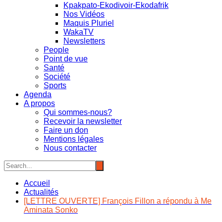
Kpakpato-Ekodivoir-Ekodafrik
Nos Vidéos
Maquis Pluriel
WakaTV
Newsletters
People
Point de vue
Santé
Société
Sports
Agenda
A propos
Qui sommes-nous?
Recevoir la newsletter
Faire un don
Mentions légales
Nous contacter
Accueil
Actualités
[LETTRE OUVERTE] François Fillon a répondu à Me
Aminata Sonko