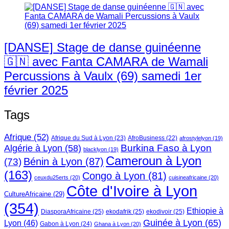
[DANSE] Stage de danse guinéenne
🇬🇳 avec Fanta CAMARA de Wamali
Percussions à Vaulx (69) samedi 1er
février 2025
Tags
Afrique
(52)
Afrique du Sud à Lyon
(23)
AfroBusiness
(22)
afrostylelyon
(19)
Burkina Faso à Lyon
Algérie à Lyon
(58)
blacklyon
(19)
Cameroun à Lyon
Bénin à Lyon
(87)
(73)
(163)
Congo à Lyon
(81)
ceuxdu25erts
(20)
cuisineafricaine
(20)
Côte d'Ivoire à Lyon
CultureAfricaine
(29)
(354)
Ethiopie à
DiasporaAfricaine
(25)
ekodafrik
(25)
ekodivoir
(25)
Guinée à Lyon
(65)
Lyon
(46)
Gabon à Lyon
(24)
Ghana à Lyon
(20)