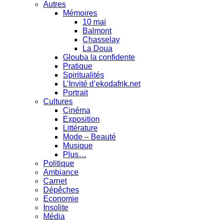
Autres
Mémoires
10 mai
Balmont
Chasselay
La Doua
Glouba la confidente
Pratique
Spiritualités
L’Invité d’ekodafrik.net
Portrait
Cultures
Cinéma
Exposition
Littérature
Mode – Beauté
Musique
Plus…
Politique
Ambiance
Carnet
Dépêches
Economie
Insolite
Média