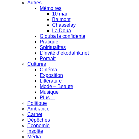
Autres
Mémoires
10 mai
Balmont
Chasselay
La Doua
Glouba la confidente
Pratique
Spiritualités
L’Invité d’ekodafrik.net
Portrait
Cultures
Cinéma
Exposition
Littérature
Mode – Beauté
Musique
Plus…
Politique
Ambiance
Carnet
Dépêches
Economie
Insolite
Média