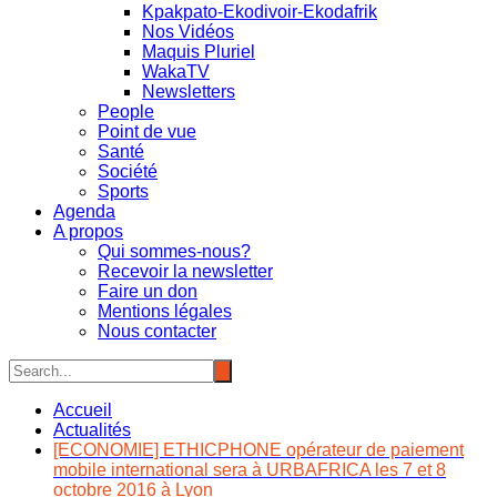
Kpakpato-Ekodivoir-Ekodafrik
Nos Vidéos
Maquis Pluriel
WakaTV
Newsletters
People
Point de vue
Santé
Société
Sports
Agenda
A propos
Qui sommes-nous?
Recevoir la newsletter
Faire un don
Mentions légales
Nous contacter
Accueil
Actualités
[ECONOMIE] ETHICPHONE opérateur de paiement
mobile international sera à URBAFRICA les 7 et 8
octobre 2016 à Lyon