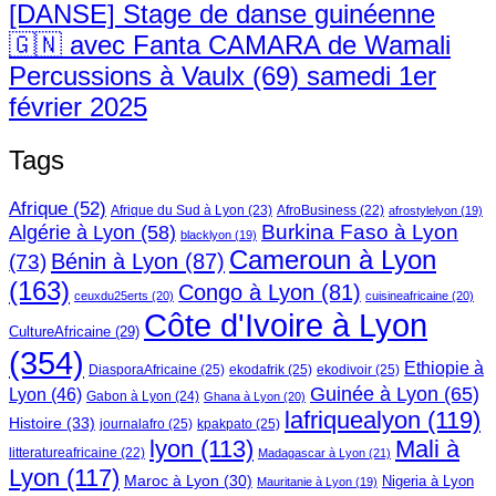
[DANSE] Stage de danse guinéenne
🇬🇳 avec Fanta CAMARA de Wamali
Percussions à Vaulx (69) samedi 1er
février 2025
Tags
Afrique
(52)
Afrique du Sud à Lyon
(23)
AfroBusiness
(22)
afrostylelyon
(19)
Burkina Faso à Lyon
Algérie à Lyon
(58)
blacklyon
(19)
Cameroun à Lyon
Bénin à Lyon
(87)
(73)
(163)
Congo à Lyon
(81)
ceuxdu25erts
(20)
cuisineafricaine
(20)
Côte d'Ivoire à Lyon
CultureAfricaine
(29)
(354)
Ethiopie à
DiasporaAfricaine
(25)
ekodafrik
(25)
ekodivoir
(25)
Guinée à Lyon
(65)
Lyon
(46)
Gabon à Lyon
(24)
Ghana à Lyon
(20)
lafriquealyon
(119)
Histoire
(33)
journalafro
(25)
kpakpato
(25)
lyon
(113)
Mali à
litteratureafricaine
(22)
Madagascar à Lyon
(21)
Lyon
(117)
Maroc à Lyon
(30)
Nigeria à Lyon
Mauritanie à Lyon
(19)