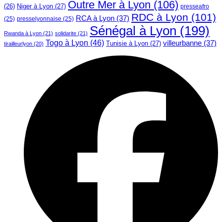
Outre Mer à Lyon
(106)
Niger à Lyon
(27)
(26)
presseafro
RDC à Lyon
(101)
RCA à Lyon
(37)
(25)
presselyonnaise
(25)
Sénégal à Lyon
(199)
Rwanda à Lyon
(21)
solidarite
(21)
Togo à Lyon
(46)
villeurbanne
(37)
Tunisie à Lyon
(27)
tirailleurlyon
(20)