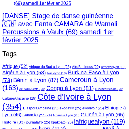
[DANSE] Stage de danse guinéenne
🇬🇳 avec Fanta CAMARA de Wamali
Percussions à Vaulx (69) samedi 1er
février 2025
Tags
Afrique
(52)
Afrique du Sud à Lyon
(23)
AfroBusiness
(22)
afrostylelyon
(19)
Burkina Faso à Lyon
Algérie à Lyon
(58)
blacklyon
(19)
Cameroun à Lyon
Bénin à Lyon
(87)
(73)
(163)
Congo à Lyon
(81)
ceuxdu25erts
(20)
cuisineafricaine
(20)
Côte d'Ivoire à Lyon
CultureAfricaine
(29)
(354)
Ethiopie à
DiasporaAfricaine
(25)
ekodafrik
(25)
ekodivoir
(25)
Guinée à Lyon
(65)
Lyon
(46)
Gabon à Lyon
(24)
Ghana à Lyon
(20)
lafriquealyon
(119)
Histoire
(33)
journalafro
(25)
kpakpato
(25)
lyon
(113)
Mali à