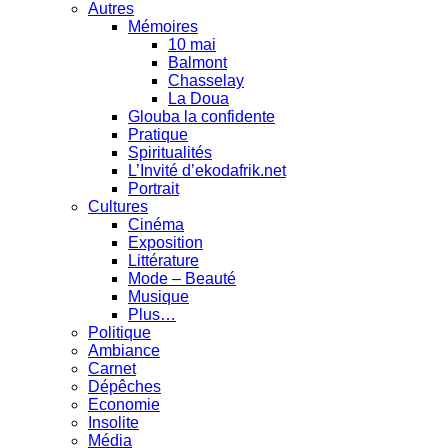
Autres
Mémoires
10 mai
Balmont
Chasselay
La Doua
Glouba la confidente
Pratique
Spiritualités
L’Invité d’ekodafrik.net
Portrait
Cultures
Cinéma
Exposition
Littérature
Mode – Beauté
Musique
Plus…
Politique
Ambiance
Carnet
Dépêches
Economie
Insolite
Média