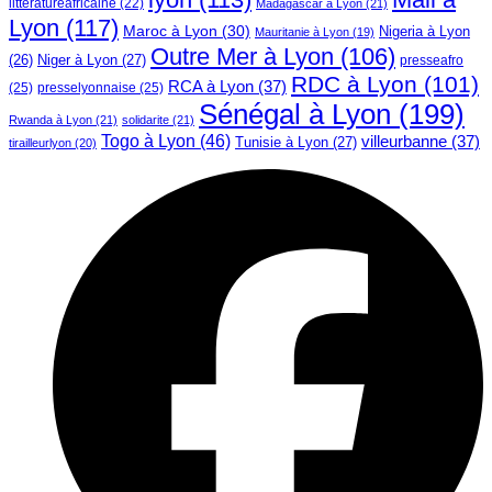
litteratureafricaine
(22)
Madagascar à Lyon
(21)
Lyon
(117)
Maroc à Lyon
(30)
Nigeria à Lyon
Mauritanie à Lyon
(19)
Outre Mer à Lyon
(106)
Niger à Lyon
(27)
(26)
presseafro
RDC à Lyon
(101)
RCA à Lyon
(37)
(25)
presselyonnaise
(25)
Sénégal à Lyon
(199)
Rwanda à Lyon
(21)
solidarite
(21)
Togo à Lyon
(46)
villeurbanne
(37)
Tunisie à Lyon
(27)
tirailleurlyon
(20)