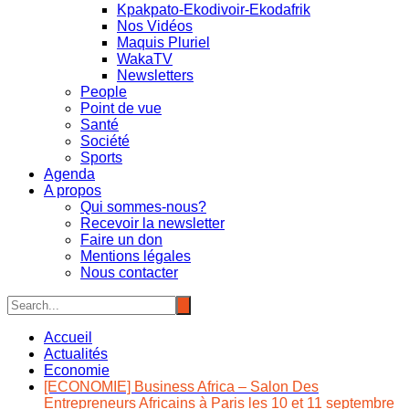
Kpakpato-Ekodivoir-Ekodafrik
Nos Vidéos
Maquis Pluriel
WakaTV
Newsletters
People
Point de vue
Santé
Société
Sports
Agenda
A propos
Qui sommes-nous?
Recevoir la newsletter
Faire un don
Mentions légales
Nous contacter
Accueil
Actualités
Economie
[ECONOMIE] Business Africa – Salon Des
Entrepreneurs Africains à Paris les 10 et 11 septembre