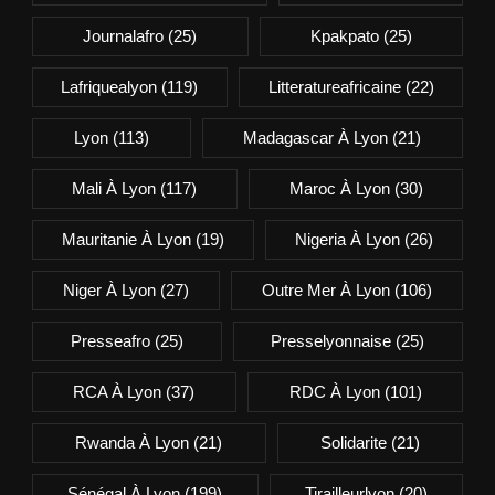
Journalafro
(25)
Kpakpato
(25)
Lafriquealyon
(119)
Litteratureafricaine
(22)
Lyon
(113)
Madagascar À Lyon
(21)
Mali À Lyon
(117)
Maroc À Lyon
(30)
Mauritanie À Lyon
(19)
Nigeria À Lyon
(26)
Niger À Lyon
(27)
Outre Mer À Lyon
(106)
Presseafro
(25)
Presselyonnaise
(25)
RCA À Lyon
(37)
RDC À Lyon
(101)
Rwanda À Lyon
(21)
Solidarite
(21)
Sénégal À Lyon
(199)
Tirailleurlyon
(20)