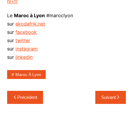
hl=fr
Le
Maroc à Lyon
#maroclyon
sur
ekodafrik.net
sur
facebook
sur
twitter
sur
instagram
sur
linkedin
Maroc À Lyon
Navigation
Précédent
Suivant
de
l’article