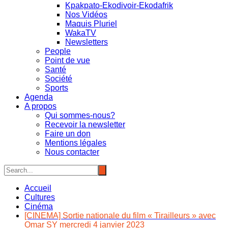
Kpakpato-Ekodivoir-Ekodafrik
Nos Vidéos
Maquis Pluriel
WakaTV
Newsletters
People
Point de vue
Santé
Société
Sports
Agenda
A propos
Qui sommes-nous?
Recevoir la newsletter
Faire un don
Mentions légales
Nous contacter
Accueil
Cultures
Cinéma
[CINEMA] Sortie nationale du film « Tirailleurs » avec
Omar SY mercredi 4 janvier 2023