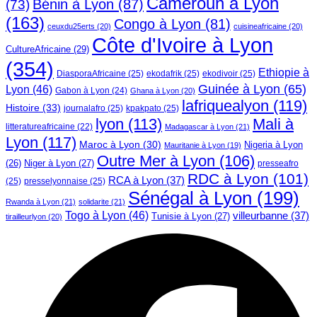
Cameroun à Lyon
Bénin à Lyon
(87)
(73)
(163)
Congo à Lyon
(81)
ceuxdu25erts
(20)
cuisineafricaine
(20)
Côte d'Ivoire à Lyon
CultureAfricaine
(29)
(354)
Ethiopie à
DiasporaAfricaine
(25)
ekodafrik
(25)
ekodivoir
(25)
Guinée à Lyon
(65)
Lyon
(46)
Gabon à Lyon
(24)
Ghana à Lyon
(20)
lafriquealyon
(119)
Histoire
(33)
journalafro
(25)
kpakpato
(25)
lyon
(113)
Mali à
litteratureafricaine
(22)
Madagascar à Lyon
(21)
Lyon
(117)
Maroc à Lyon
(30)
Nigeria à Lyon
Mauritanie à Lyon
(19)
Outre Mer à Lyon
(106)
Niger à Lyon
(27)
(26)
presseafro
RDC à Lyon
(101)
RCA à Lyon
(37)
(25)
presselyonnaise
(25)
Sénégal à Lyon
(199)
Rwanda à Lyon
(21)
solidarite
(21)
Togo à Lyon
(46)
villeurbanne
(37)
Tunisie à Lyon
(27)
tirailleurlyon
(20)