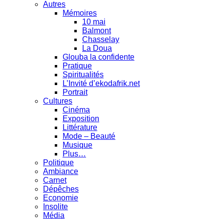
Autres
Mémoires
10 mai
Balmont
Chasselay
La Doua
Glouba la confidente
Pratique
Spiritualités
L’Invité d’ekodafrik.net
Portrait
Cultures
Cinéma
Exposition
Littérature
Mode – Beauté
Musique
Plus…
Politique
Ambiance
Carnet
Dépêches
Economie
Insolite
Média