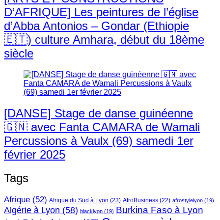
D’AFRIQUE] Les peintures de l’église
d’Abba Antonios – Gondar (Ethiopie
🇪🇹) culture Amhara, début du 18ème
siècle
[DANSE] Stage de danse guinéenne
🇬🇳 avec Fanta CAMARA de Wamali
Percussions à Vaulx (69) samedi 1er
février 2025
Tags
Afrique
(52)
Afrique du Sud à Lyon
(23)
AfroBusiness
(22)
afrostylelyon
(19)
Burkina Faso à Lyon
Algérie à Lyon
(58)
blacklyon
(19)