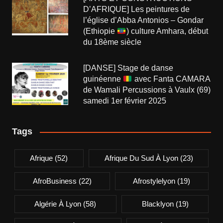
D’AFRIQUE] Les peintures de
l’église d’Abba Antonios – Gondar
(Ethiopie
) culture Amhara, début
du 18ème siècle
[DANSE] Stage de danse
guinéenne
avec Fanta CAMARA
de Wamali Percussions à Vaulx (69)
samedi 1er février 2025
Tags
Afrique
(52)
Afrique Du Sud À Lyon
(23)
AfroBusiness
(22)
Afrostylelyon
(19)
Algérie À Lyon
(58)
Blacklyon
(19)