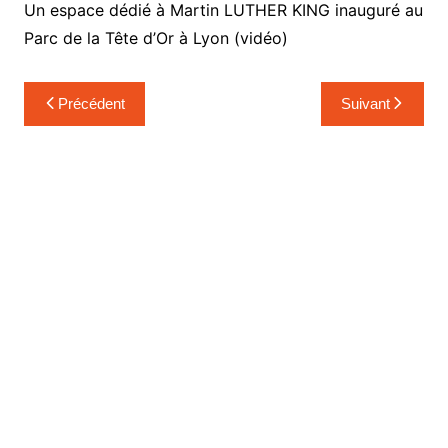
Un espace dédié à Martin LUTHER KING inauguré au
Parc de la Tête d’Or à Lyon (vidéo)
Navigation
Précédent
Suivant
de
l’article