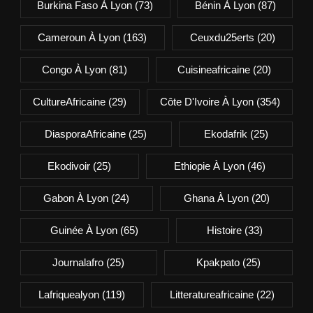
Burkina Faso À Lyon
(73)
Bénin À Lyon
(87)
Cameroun À Lyon
(163)
Ceuxdu25erts
(20)
Congo À Lyon
(81)
Cuisineafricaine
(20)
CultureAfricaine
(29)
Côte D'Ivoire À Lyon
(354)
DiasporaAfricaine
(25)
Ekodafrik
(25)
Ekodivoir
(25)
Ethiopie À Lyon
(46)
Gabon À Lyon
(24)
Ghana À Lyon
(20)
Guinée À Lyon
(65)
Histoire
(33)
Journalafro
(25)
Kpakpato
(25)
Lafriquealyon
(119)
Litteratureafricaine
(22)