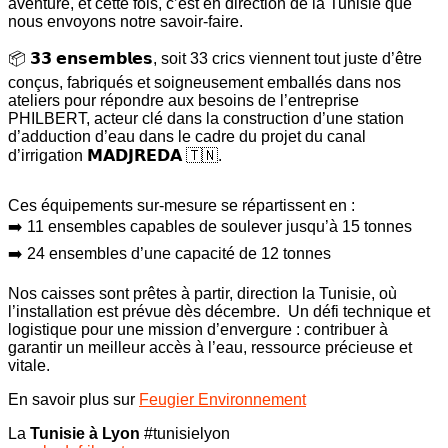
aventure, et cette fois, c’est en direction de la Tunisie que
nous envoyons notre savoir-faire.
📦 𝟯𝟯 𝗲𝗻𝘀𝗲𝗺𝗯𝗹𝗲𝘀, soit 33 crics viennent tout juste d’être
conçus, fabriqués et soigneusement emballés dans nos
ateliers pour répondre aux besoins de l’entreprise
PHILBERT, acteur clé dans la construction d’une station
d’adduction d’eau dans le cadre du projet du canal
d’irrigation 𝗠𝗔𝗗𝗝𝗥𝗘𝗗𝗔 🇹🇳.
Ces équipements sur-mesure se répartissent en :
➡️ 11 ensembles capables de soulever jusqu’à 15 tonnes
➡️ 24 ensembles d’une capacité de 12 tonnes
Nos caisses sont prêtes à partir, direction la Tunisie, où
l’installation est prévue dès décembre. Un défi technique et
logistique pour une mission d’envergure : contribuer à
garantir un meilleur accès à l’eau, ressource précieuse et
vitale.
En savoir plus sur
Feugier Environnement
La
Tunisie à Lyon
#tunisielyon