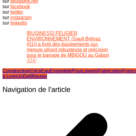
sur
ekodafrik.net
sur
facebook
sur
twitter
sur
instagram
sur
linkedin
[BUSINESS] FEUGIER
ENVIRONNEMENT (Sault Brénaz
(01)) a livré des équipements sur-
mesure alliant robustesse et précision
pour le barrage de MBIGOU au Gabon
🇬🇦
Construction
Crics
Eau
EnsemblePourLavenir
FabricationFranç
à Lyon
UnDefiReussi
Navigation de l’article