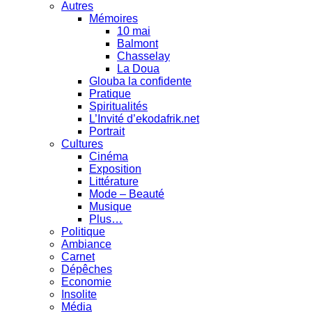
Autres
Mémoires
10 mai
Balmont
Chasselay
La Doua
Glouba la confidente
Pratique
Spiritualités
L’Invité d’ekodafrik.net
Portrait
Cultures
Cinéma
Exposition
Littérature
Mode – Beauté
Musique
Plus…
Politique
Ambiance
Carnet
Dépêches
Economie
Insolite
Média