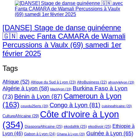
[DANSE] Stage de danse guinéenne
🇬🇳 avec Fanta CAMARA de Wamali
Percussions à Vaulx (69) samedi 1er
février 2025
Tags
Afrique
(52)
Afrique du Sud à Lyon
(23)
AfroBusiness
(22)
afrostylelyon
(19)
Burkina Faso à Lyon
Algérie à Lyon
(58)
blacklyon
(19)
Cameroun à Lyon
Bénin à Lyon
(87)
(73)
(163)
Congo à Lyon
(81)
ceuxdu25erts
(20)
cuisineafricaine
(20)
Côte d'Ivoire à Lyon
CultureAfricaine
(29)
(354)
Ethiopie à
DiasporaAfricaine
(25)
ekodafrik
(25)
ekodivoir
(25)
Guinée à Lyon
(65)
Lyon
(46)
Gabon à Lyon
(24)
Ghana à Lyon
(20)