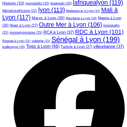
lafriquealyon
(119)
Histoire
(33)
journalafro
(25)
kpakpato
(25)
lyon
(113)
Mali à
litteratureafricaine
(22)
Madagascar à Lyon
(21)
Lyon
(117)
Maroc à Lyon
(30)
Nigeria à Lyon
Mauritanie à Lyon
(19)
Outre Mer à Lyon
(106)
Niger à Lyon
(27)
(26)
presseafro
RDC à Lyon
(101)
RCA à Lyon
(37)
(25)
presselyonnaise
(25)
Sénégal à Lyon
(199)
Rwanda à Lyon
(21)
solidarite
(21)
Togo à Lyon
(46)
villeurbanne
(37)
Tunisie à Lyon
(27)
tirailleurlyon
(20)