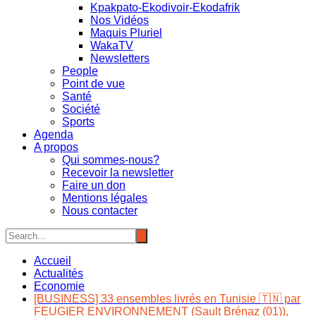
Kpakpato-Ekodivoir-Ekodafrik
Nos Vidéos
Maquis Pluriel
WakaTV
Newsletters
People
Point de vue
Santé
Société
Sports
Agenda
A propos
Qui sommes-nous?
Recevoir la newsletter
Faire un don
Mentions légales
Nous contacter
Accueil
Actualités
Economie
[BUSINESS] 33 ensembles livrés en Tunisie 🇹🇳 par
FEUGIER ENVIRONNEMENT (Sault Brénaz (01)),