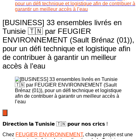
pour un défi technique et logistique afin de contribuer à
garantir un meilleur accès à l’eau
[BUSINESS] 33 ensembles livrés en
Tunisie 🇹🇳 par FEUGIER
ENVIRONNEMENT (Sault Brénaz (01)),
pour un défi technique et logistique afin
de contribuer à garantir un meilleur
accès à l’eau
𝗗𝗶𝗿𝗲𝗰𝘁𝗶𝗼𝗻 𝗹𝗮 𝗧𝘂𝗻𝗶𝘀𝗶𝗲 🇹🇳 𝗽𝗼𝘂𝗿 𝗻𝗼𝘀 𝗰𝗿𝗶𝗰𝘀 !
Chez
FEUGIER ENVIRONNEMENT
, chaque projet est une