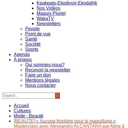
Kpakpato-Ekodivoir-Ekodafrik
Nos Vidéos
Maquis Pluriel
WakaTV
Newsletters
People
Point de vue
Santé
Société
Sports
Agenda
A propos
Qui sommes-nous?
Recevoir la newsletter
Faire un don
Mentions légales
Nous contacter
Accueil
Cultures
Mode - Beauté
[BEAUTE] « Aucune frontière pour le maquillage »
Masterclass avec Alessandro ALCANTARA par Atma à