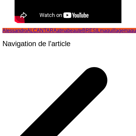
AlessandroALCANTARA
atma
beaute
BRESIL
maquillage
maqui
Navigation de l’article