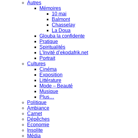
Autres
Mémoires
10 mai
Balmont
Chasselay
La Doua
Glouba la confidente
Pratique
Spiritualités
L’Invité d’ekodafrik.net
Portrait
Cultures
Cinéma
Exposition
Littérature
Mode – Beauté
Musique
Plus…
Politique
Ambiance
Carnet
Dépêches
Economie
Insolite
Média