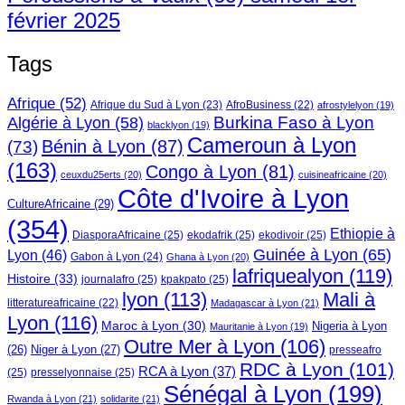
février 2025
Tags
Afrique
(52)
Afrique du Sud à Lyon
(23)
AfroBusiness
(22)
afrostylelyon
(19)
Burkina Faso à Lyon
Algérie à Lyon
(58)
blacklyon
(19)
Cameroun à Lyon
Bénin à Lyon
(87)
(73)
(163)
Congo à Lyon
(81)
ceuxdu25erts
(20)
cuisineafricaine
(20)
Côte d'Ivoire à Lyon
CultureAfricaine
(29)
(354)
Ethiopie à
DiasporaAfricaine
(25)
ekodafrik
(25)
ekodivoir
(25)
Guinée à Lyon
(65)
Lyon
(46)
Gabon à Lyon
(24)
Ghana à Lyon
(20)
lafriquealyon
(119)
Histoire
(33)
journalafro
(25)
kpakpato
(25)
lyon
(113)
Mali à
litteratureafricaine
(22)
Madagascar à Lyon
(21)
Lyon
(116)
Maroc à Lyon
(30)
Nigeria à Lyon
Mauritanie à Lyon
(19)
Outre Mer à Lyon
(106)
Niger à Lyon
(27)
(26)
presseafro
RDC à Lyon
(101)
RCA à Lyon
(37)
(25)
presselyonnaise
(25)
Sénégal à Lyon
(199)
Rwanda à Lyon
(21)
solidarite
(21)