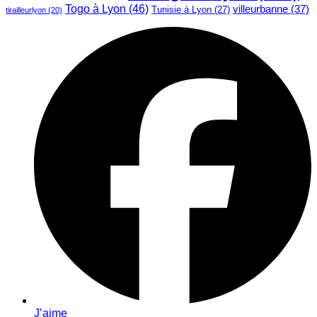
Togo à Lyon
(46)
villeurbanne
(37)
Tunisie à Lyon
(27)
tirailleurlyon
(20)
J’aime