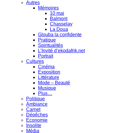
Autres
Mémoires
10 mai
Balmont
Chasselay
La Doua
Glouba la confidente
Pratique
Spiritualités
L’Invité d’ekodafrik.net
Portrait
Cultures
Cinéma
Exposition
Littérature
Mode – Beauté
Musique
Plus…
Politique
Ambiance
Carnet
Dépêches
Economie
Insolite
Média