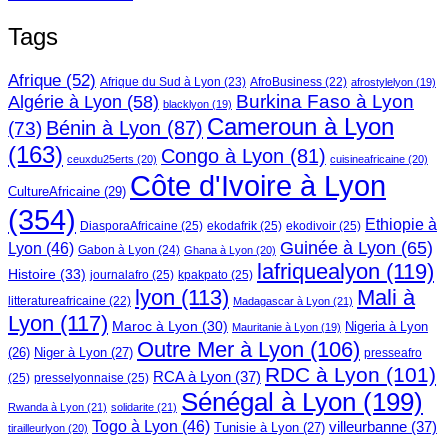
Tags
Afrique
(52)
Afrique du Sud à Lyon
(23)
AfroBusiness
(22)
afrostylelyon
(19)
Burkina Faso à Lyon
Algérie à Lyon
(58)
blacklyon
(19)
Cameroun à Lyon
Bénin à Lyon
(87)
(73)
(163)
Congo à Lyon
(81)
ceuxdu25erts
(20)
cuisineafricaine
(20)
Côte d'Ivoire à Lyon
CultureAfricaine
(29)
(354)
Ethiopie à
DiasporaAfricaine
(25)
ekodafrik
(25)
ekodivoir
(25)
Guinée à Lyon
(65)
Lyon
(46)
Gabon à Lyon
(24)
Ghana à Lyon
(20)
lafriquealyon
(119)
Histoire
(33)
journalafro
(25)
kpakpato
(25)
lyon
(113)
Mali à
litteratureafricaine
(22)
Madagascar à Lyon
(21)
Lyon
(117)
Maroc à Lyon
(30)
Nigeria à Lyon
Mauritanie à Lyon
(19)
Outre Mer à Lyon
(106)
Niger à Lyon
(27)
(26)
presseafro
RDC à Lyon
(101)
RCA à Lyon
(37)
(25)
presselyonnaise
(25)
Sénégal à Lyon
(199)
Rwanda à Lyon
(21)
solidarite
(21)
Togo à Lyon
(46)
villeurbanne
(37)
Tunisie à Lyon
(27)
tirailleurlyon
(20)