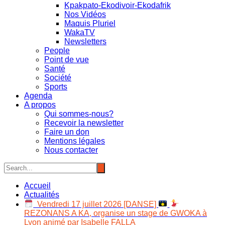
Kpakpato-Ekodivoir-Ekodafrik
Nos Vidéos
Maquis Pluriel
WakaTV
Newsletters
People
Point de vue
Santé
Société
Sports
Agenda
A propos
Qui sommes-nous?
Recevoir la newsletter
Faire un don
Mentions légales
Nous contacter
Accueil
Actualités
Vendredi 17 juillet 2026 [DANSE]
REZONANS A KA, organise un stage de GWOKA à
Lyon animé par Isabelle FALLA