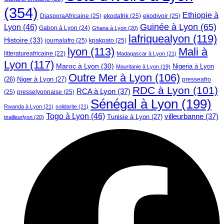
(354)
Ethiopie à
DiasporaAfricaine
(25)
ekodafrik
(25)
ekodivoir
(25)
Guinée à Lyon
(65)
Lyon
(46)
Gabon à Lyon
(24)
Ghana à Lyon
(20)
lafriquealyon
(119)
Histoire
(33)
journalafro
(25)
kpakpato
(25)
lyon
(113)
Mali à
litteratureafricaine
(22)
Madagascar à Lyon
(21)
Lyon
(117)
Maroc à Lyon
(30)
Nigeria à Lyon
Mauritanie à Lyon
(19)
Outre Mer à Lyon
(106)
Niger à Lyon
(27)
(26)
presseafro
RDC à Lyon
(101)
RCA à Lyon
(37)
(25)
presselyonnaise
(25)
Sénégal à Lyon
(199)
Rwanda à Lyon
(21)
solidarite
(21)
Togo à Lyon
(46)
villeurbanne
(37)
Tunisie à Lyon
(27)
tirailleurlyon
(20)