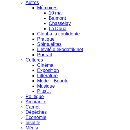
Autres
Mémoires
10 mai
Balmont
Chasselay
La Doua
Glouba la confidente
Pratique
Spiritualités
L’Invité d’ekodafrik.net
Portrait
Cultures
Cinéma
Exposition
Littérature
Mode – Beauté
Musique
Plus…
Politique
Ambiance
Carnet
Dépêches
Economie
Insolite
Média