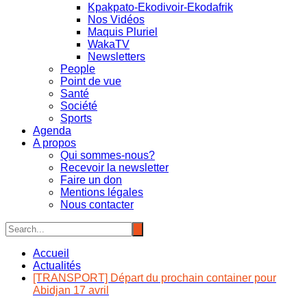
Kpakpato-Ekodivoir-Ekodafrik
Nos Vidéos
Maquis Pluriel
WakaTV
Newsletters
People
Point de vue
Santé
Société
Sports
Agenda
A propos
Qui sommes-nous?
Recevoir la newsletter
Faire un don
Mentions légales
Nous contacter
Accueil
Actualités
[TRANSPORT] Départ du prochain container pour
Abidjan 17 avril