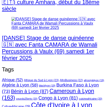
🇪🇹) culture Amhara, début du 18ème
siècle
[DANSE] Stage de danse guinéenne
🇬🇳 avec Fanta CAMARA de Wamali
Percussions à Vaulx (69) samedi 1er
février 2025
Tags
Afrique
(52)
Afrique du Sud à Lyon
(23)
AfroBusiness
(22)
afrostylelyon
(19)
Burkina Faso à Lyon
Algérie à Lyon
(58)
blacklyon
(19)
Cameroun à Lyon
Bénin à Lyon
(87)
(73)
(163)
Congo à Lyon
(81)
ceuxdu25erts
(20)
cuisineafricaine
(20)
Côte d'Ivoire à Lyon
CultureAfricaine
(29)