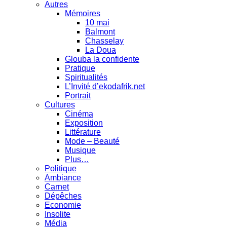
Autres
Mémoires
10 mai
Balmont
Chasselay
La Doua
Glouba la confidente
Pratique
Spiritualités
L’Invité d’ekodafrik.net
Portrait
Cultures
Cinéma
Exposition
Littérature
Mode – Beauté
Musique
Plus…
Politique
Ambiance
Carnet
Dépêches
Economie
Insolite
Média