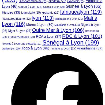
Ethiopie à
DiasporaAfricaine
(25)
ekodafrik
(25)
ekodivoir
(25)
Guinée à Lyon
(65)
Lyon
(46)
Gabon à Lyon
(24)
Ghana à Lyon
(20)
lafriquealyon
(119)
Histoire
(33)
journalafro
(25)
kpakpato
(25)
lyon
(113)
Mali à
litteratureafricaine
(22)
Madagascar à Lyon
(21)
Lyon
(116)
Maroc à Lyon
(30)
Nigeria à Lyon
Mauritanie à Lyon
(19)
Outre Mer à Lyon
(106)
Niger à Lyon
(27)
(26)
presseafro
RDC à Lyon
(101)
RCA à Lyon
(37)
(25)
presselyonnaise
(25)
Sénégal à Lyon
(199)
Rwanda à Lyon
(21)
solidarite
(21)
Togo à Lyon
(46)
villeurbanne
(37)
Tunisie à Lyon
(27)
tirailleurlyon
(20)