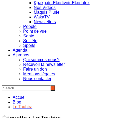
Kpakpato-Ekodivoir-Ekodafrik
Nos Vidéos
Maquis Pluriel
WakaTV
Newsletters
People
Point de vue
Santé
Société
Sports
Agenda
A propos
Qui sommes-nous?
Recevoir la newsletter
Faire un don
Mentions légales
Nous contacter
Accueil
Blog
LoiTaubira