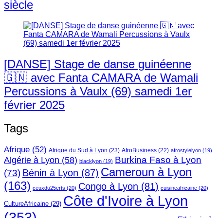
siècle
[DANSE] Stage de danse guinéenne
🇬🇳 avec Fanta CAMARA de Wamali
Percussions à Vaulx (69) samedi 1er
février 2025
Tags
Afrique
(52)
Afrique du Sud à Lyon
(23)
AfroBusiness
(22)
afrostylelyon
(19)
Burkina Faso à Lyon
Algérie à Lyon
(58)
blacklyon
(19)
Cameroun à Lyon
Bénin à Lyon
(87)
(73)
(163)
Congo à Lyon
(81)
ceuxdu25erts
(20)
cuisineafricaine
(20)
Côte d'Ivoire à Lyon
CultureAfricaine
(29)
(353)