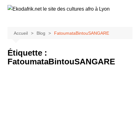
Aller
au
contenu
Accueil
Blog
FatoumataBintouSANGARE
Étiquette :
FatoumataBintouSANGARE