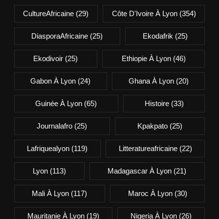
CultureAfricaine
(29)
Côte D'Ivoire À Lyon
(354)
DiasporaAfricaine
(25)
Ekodafrik
(25)
Ekodivoir
(25)
Ethiopie À Lyon
(46)
Gabon À Lyon
(24)
Ghana À Lyon
(20)
Guinée À Lyon
(65)
Histoire
(33)
Journalafro
(25)
Kpakpato
(25)
Lafriquealyon
(119)
Litteratureafricaine
(22)
Lyon
(113)
Madagascar À Lyon
(21)
Mali À Lyon
(117)
Maroc À Lyon
(30)
Mauritanie À Lyon
(19)
Nigeria À Lyon
(26)