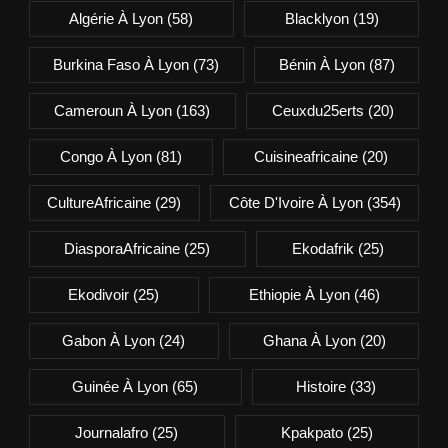
Algérie À Lyon
(58)
Blacklyon
(19)
Burkina Faso À Lyon
(73)
Bénin À Lyon
(87)
Cameroun À Lyon
(163)
Ceuxdu25erts
(20)
Congo À Lyon
(81)
Cuisineafricaine
(20)
CultureAfricaine
(29)
Côte D'Ivoire À Lyon
(354)
DiasporaAfricaine
(25)
Ekodafrik
(25)
Ekodivoir
(25)
Ethiopie À Lyon
(46)
Gabon À Lyon
(24)
Ghana À Lyon
(20)
Guinée À Lyon
(65)
Histoire
(33)
Journalafro
(25)
Kpakpato
(25)