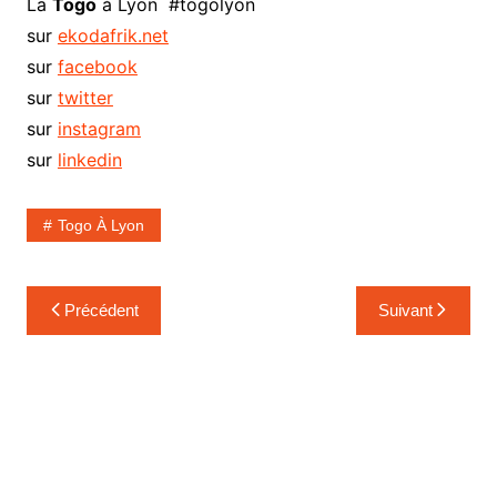
La
Togo
à Lyon #togolyon
sur
ekodafrik.net
sur
facebook
sur
twitter
sur
instagram
sur
linkedin
Togo À Lyon
Navigation
Précédent
Suivant
de
l’article