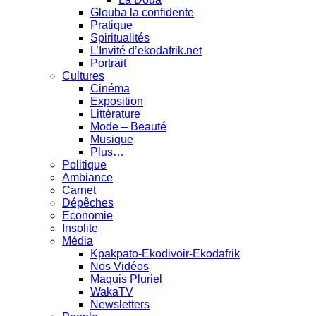
Glouba la confidente
Pratique
Spiritualités
L’Invité d’ekodafrik.net
Portrait
Cultures
Cinéma
Exposition
Littérature
Mode – Beauté
Musique
Plus…
Politique
Ambiance
Carnet
Dépêches
Economie
Insolite
Média
Kpakpato-Ekodivoir-Ekodafrik
Nos Vidéos
Maquis Pluriel
WakaTV
Newsletters