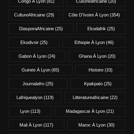
Congo À Lyon
(81)
Cuisineafricaine
(20)
CultureAfricaine
(29)
Côte D'Ivoire À Lyon
(354)
DiasporaAfricaine
(25)
Ekodafrik
(25)
Ekodivoir
(25)
Ethiopie À Lyon
(46)
Gabon À Lyon
(24)
Ghana À Lyon
(20)
Guinée À Lyon
(65)
Histoire
(33)
Journalafro
(25)
Kpakpato
(25)
Lafriquealyon
(119)
Litteratureafricaine
(22)
Lyon
(113)
Madagascar À Lyon
(21)
Mali À Lyon
(117)
Maroc À Lyon
(30)