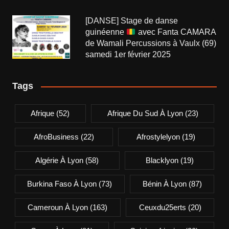
[DANSE] Stage de danse
guinéenne
avec Fanta CAMARA
de Wamali Percussions à Vaulx (69)
samedi 1er février 2025
Tags
Afrique
(52)
Afrique Du Sud À Lyon
(23)
AfroBusiness
(22)
Afrostylelyon
(19)
Algérie À Lyon
(58)
Blacklyon
(19)
Burkina Faso À Lyon
(73)
Bénin À Lyon
(87)
Cameroun À Lyon
(163)
Ceuxdu25erts
(20)