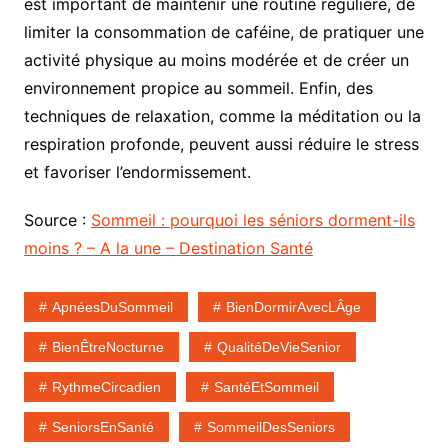
est important de maintenir une routine régulière, de
limiter la consommation de caféine, de pratiquer une
activité physique au moins modérée et de créer un
environnement propice au sommeil. Enfin, des
techniques de relaxation, comme la méditation ou la
respiration profonde, peuvent aussi réduire le stress
et favoriser l’endormissement.
Source :
Sommeil : pourquoi les séniors dorment-ils
moins ? – A la une – Destination Santé
ApnéesDuSommeil
BienDormirAvecLÂge
BienÊtreNocturne
QualitéDeVieSenior
RythmeCircadien
SantéEtSommeil
SeniorsEnSanté
SommeilDesSeniors