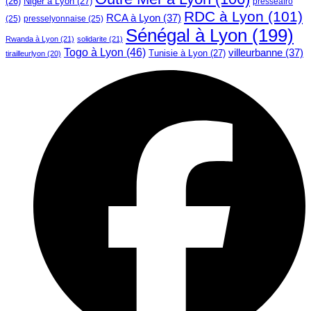
Niger à Lyon
(27)
(26)
presseafro
RDC à Lyon
(101)
RCA à Lyon
(37)
(25)
presselyonnaise
(25)
Sénégal à Lyon
(199)
Rwanda à Lyon
(21)
solidarite
(21)
Togo à Lyon
(46)
villeurbanne
(37)
Tunisie à Lyon
(27)
tirailleurlyon
(20)