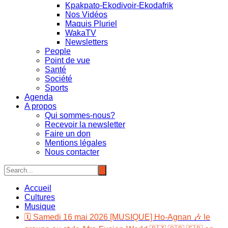
Kpakpato-Ekodivoir-Ekodafrik
Nos Vidéos
Maquis Pluriel
WakaTV
Newsletters
People
Point de vue
Santé
Société
Sports
Agenda
A propos
Qui sommes-nous?
Recevoir la newsletter
Faire un don
Mentions légales
Nous contacter
Accueil
Cultures
Musique
🗓️ Samedi 16 mai 2026 [MUSIQUE] Ho-Agnan 🎶 le