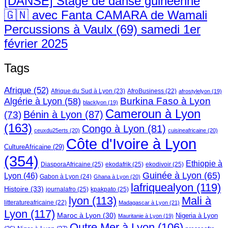
[DANSE] Stage de danse guinéenne
🇬🇳 avec Fanta CAMARA de Wamali
Percussions à Vaulx (69) samedi 1er
février 2025
Tags
Afrique
(52)
Afrique du Sud à Lyon
(23)
AfroBusiness
(22)
afrostylelyon
(19)
Burkina Faso à Lyon
Algérie à Lyon
(58)
blacklyon
(19)
Cameroun à Lyon
Bénin à Lyon
(87)
(73)
(163)
Congo à Lyon
(81)
ceuxdu25erts
(20)
cuisineafricaine
(20)
Côte d'Ivoire à Lyon
CultureAfricaine
(29)
(354)
Ethiopie à
DiasporaAfricaine
(25)
ekodafrik
(25)
ekodivoir
(25)
Guinée à Lyon
(65)
Lyon
(46)
Gabon à Lyon
(24)
Ghana à Lyon
(20)
lafriquealyon
(119)
Histoire
(33)
journalafro
(25)
kpakpato
(25)
lyon
(113)
Mali à
litteratureafricaine
(22)
Madagascar à Lyon
(21)
Lyon
(117)
Maroc à Lyon
(30)
Nigeria à Lyon
Mauritanie à Lyon
(19)
Outre Mer à Lyon
(106)