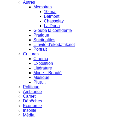
Autres
Mémoires
10 mai
Balmont
Chasselay
La Doua
Glouba la confidente
Pratique
Spiritualités
L’Invité d’ekodafrik.net
Portrait
Cultures
Cinéma
Exposition
Littérature
Mode – Beauté
Musique
Plus…
Politique
Ambiance
Carnet
Dépêches
Economie
Insolite
Média