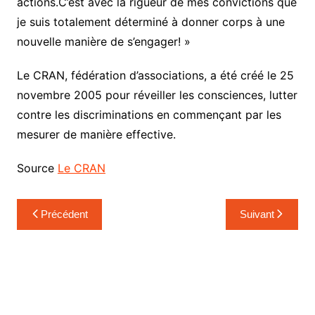
actions.C’est avec la rigueur de mes convictions que
je suis totalement déterminé à donner corps à une
nouvelle manière de s’engager! »
Le CRAN, fédération d’associations, a été créé le 25
novembre 2005 pour réveiller les consciences, lutter
contre les discriminations en commençant par les
mesurer de manière effective.
Source
Le CRAN
Navigation
Précédent
Suivant
de
l’article