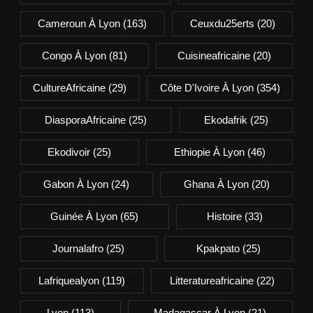
Cameroun À Lyon
(163)
Ceuxdu25erts
(20)
Congo À Lyon
(81)
Cuisineafricaine
(20)
CultureAfricaine
(29)
Côte D'Ivoire À Lyon
(354)
DiasporaAfricaine
(25)
Ekodafrik
(25)
Ekodivoir
(25)
Ethiopie À Lyon
(46)
Gabon À Lyon
(24)
Ghana À Lyon
(20)
Guinée À Lyon
(65)
Histoire
(33)
Journalafro
(25)
Kpakpato
(25)
Lafriquealyon
(119)
Litteratureafricaine
(22)
Lyon
(113)
Madagascar À Lyon
(21)