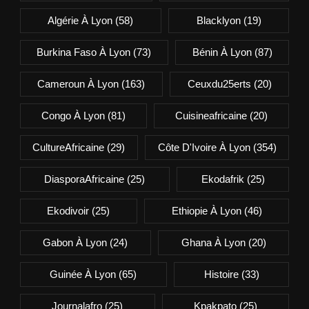
Algérie À Lyon
(58)
Blacklyon
(19)
Burkina Faso À Lyon
(73)
Bénin À Lyon
(87)
Cameroun À Lyon
(163)
Ceuxdu25erts
(20)
Congo À Lyon
(81)
Cuisineafricaine
(20)
CultureAfricaine
(29)
Côte D'Ivoire À Lyon
(354)
DiasporaAfricaine
(25)
Ekodafrik
(25)
Ekodivoir
(25)
Ethiopie À Lyon
(46)
Gabon À Lyon
(24)
Ghana À Lyon
(20)
Guinée À Lyon
(65)
Histoire
(33)
Journalafro
(25)
Kpakpato
(25)