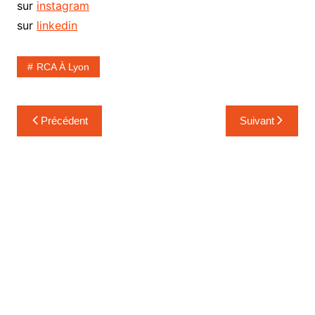
sur
instagram
sur
linkedin
RCA À Lyon
Navigation
Précédent
Suivant
de
l’article