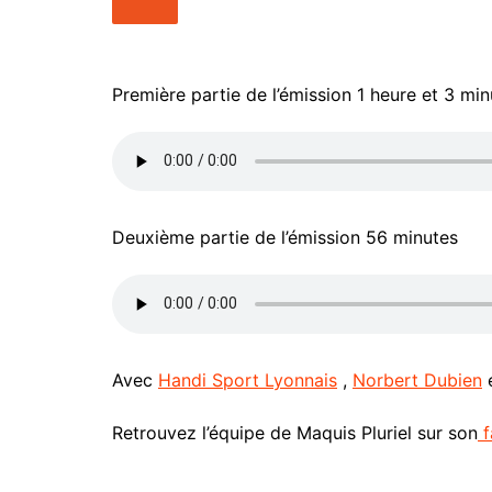
People
Nos Vidé
Point de vue
Maquis Pl
Santé
WakaTV
Première partie de l’émission 1 heure et 3 min
Société
Newslette
Sports
Deuxième partie de l’émission 56 minutes
Avec
Handi Sport Lyonnais
,
Norbert Dubien
e
Retrouvez l’équipe de Maquis Pluriel sur son
f