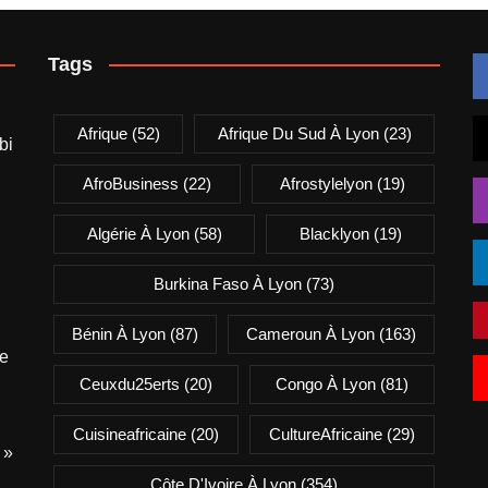
Tags
Afrique
(52)
Afrique Du Sud À Lyon
(23)
bi
AfroBusiness
(22)
Afrostylelyon
(19)
Algérie À Lyon
(58)
Blacklyon
(19)
Burkina Faso À Lyon
(73)
Bénin À Lyon
(87)
Cameroun À Lyon
(163)
e
Ceuxdu25erts
(20)
Congo À Lyon
(81)
Cuisineafricaine
(20)
CultureAfricaine
(29)
 »
Côte D'Ivoire À Lyon
(354)