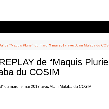
nous?
s
10 mai
wsletter
 confidente
Balmont
Y de “Maquis Pluriel” du mardi 9 mai 2017 avec Alain Mulaba du CO
n
Chasselay
REPLAY de “Maquis Pluriel
les
és
La Doua
laba du COSIM
r
’ekodafrik.net
eauté
Ekodivoir-