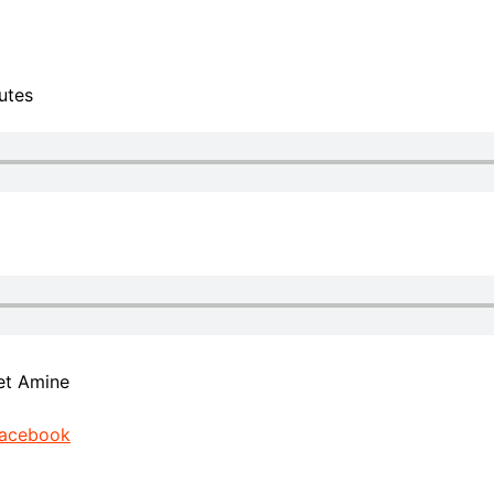
os
uriel
utes
rs
t Amine
acebook