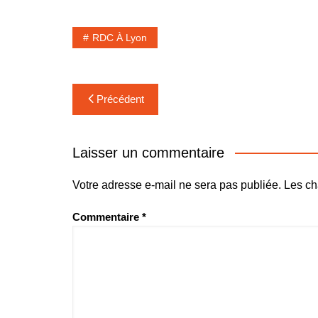
RDC À Lyon
Navigation
Précédent
de
l’article
Laisser un commentaire
Votre adresse e-mail ne sera pas publiée.
Les ch
Commentaire
*