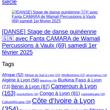
siècle
[DANSE] Stage de danse guinéenne
🇬🇳 avec Fanta CAMARA de Wamali
Percussions à Vaulx (69) samedi 1er
février 2025
Tags
Afrique
(52)
Afrique du Sud à Lyon
(23)
AfroBusiness
(22)
afrostylelyon
(19)
Burkina Faso à Lyon
Algérie à Lyon
(58)
blacklyon
(19)
Cameroun à Lyon
Bénin à Lyon
(87)
(73)
(163)
Congo à Lyon
(81)
ceuxdu25erts
(20)
cuisineafricaine
(20)
Côte d'Ivoire à Lyon
CultureAfricaine
(29)
(354)
Ethiopie à