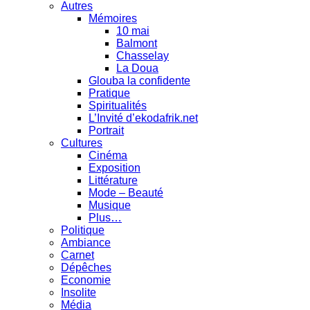
Autres
Mémoires
10 mai
Balmont
Chasselay
La Doua
Glouba la confidente
Pratique
Spiritualités
L’Invité d’ekodafrik.net
Portrait
Cultures
Cinéma
Exposition
Littérature
Mode – Beauté
Musique
Plus…
Politique
Ambiance
Carnet
Dépêches
Economie
Insolite
Média