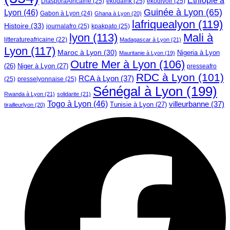
DiasporaAfricaine
(25)
ekodafrik
(25)
ekodivoir
(25)
Guinée à Lyon
(65)
Lyon
(46)
Gabon à Lyon
(24)
Ghana à Lyon
(20)
lafriquealyon
(119)
Histoire
(33)
journalafro
(25)
kpakpato
(25)
lyon
(113)
Mali à
litteratureafricaine
(22)
Madagascar à Lyon
(21)
Lyon
(117)
Maroc à Lyon
(30)
Nigeria à Lyon
Mauritanie à Lyon
(19)
Outre Mer à Lyon
(106)
Niger à Lyon
(27)
(26)
presseafro
RDC à Lyon
(101)
RCA à Lyon
(37)
(25)
presselyonnaise
(25)
Sénégal à Lyon
(199)
Rwanda à Lyon
(21)
solidarite
(21)
Togo à Lyon
(46)
villeurbanne
(37)
Tunisie à Lyon
(27)
tirailleurlyon
(20)