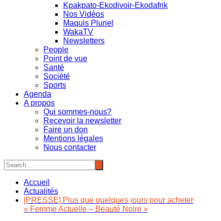
Kpakpato-Ekodivoir-Ekodafrik
Nos Vidéos
Maquis Pluriel
WakaTV
Newsletters
People
Point de vue
Santé
Société
Sports
Agenda
A propos
Qui sommes-nous?
Recevoir la newsletter
Faire un don
Mentions légales
Nous contacter
Accueil
Actualités
[PRESSE] Plus que quelques jours pour acheter
« Femme Actuelle – Beauté Noire »