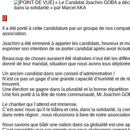
Il a été porté à cette candidature par un groupe de nos compatr
association.
Joachim a été emmené à appeler les candidats, heureux et mal
exprimer son intention de se porter candidat après avoir écouté
Beaucoup de choses auraient été réalisées n’eut été les diffé
donné de leur mandat, situation que nous avons tous déploré
Un ancien candidat dans son conseil d’administration !
N’est ce pas un gage d’une grande capacité d’humilité et de ré
trouvent.
Une élection se gagne dans la pluralité et la bonne répartition 
Une fois porté à la tête de notre communauté, Mr Joachim GOB
Le chantier qui l’attend est immense.
C’est avec nous qu’il le bâtira et cela, dans la solidarité, l
dans notre région , nous réussirons à faire de notre association,
Nous savons que bâtir une nation dans sa globalité est une appl
C’est ensemble que ces projets que nous réaliserons verront le