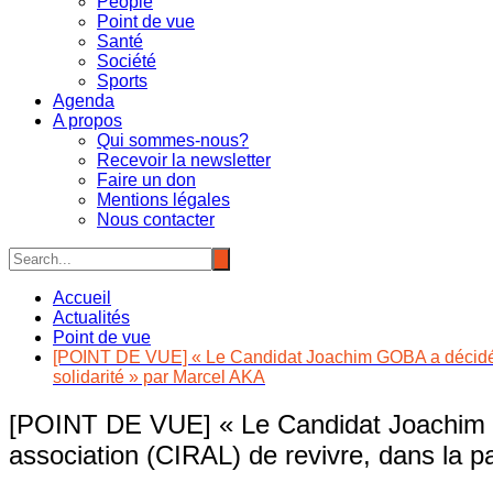
People
Point de vue
Santé
Société
Sports
Agenda
A propos
Qui sommes-nous?
Recevoir la newsletter
Faire un don
Mentions légales
Nous contacter
Accueil
Actualités
Point de vue
[POINT DE VUE] « Le Candidat Joachim GOBA a décidé de t
solidarité » par Marcel AKA
[POINT DE VUE] « Le Candidat Joachim GOB
association (CIRAL) de revivre, dans la pa