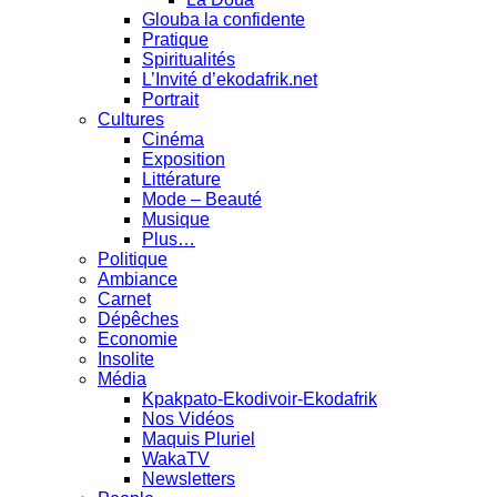
Glouba la confidente
Pratique
Spiritualités
L’Invité d’ekodafrik.net
Portrait
Cultures
Cinéma
Exposition
Littérature
Mode – Beauté
Musique
Plus…
Politique
Ambiance
Carnet
Dépêches
Economie
Insolite
Média
Kpakpato-Ekodivoir-Ekodafrik
Nos Vidéos
Maquis Pluriel
WakaTV
Newsletters