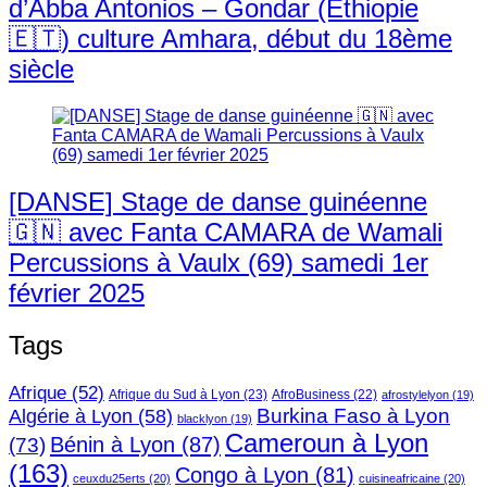
d’Abba Antonios – Gondar (Ethiopie
🇪🇹) culture Amhara, début du 18ème
siècle
[DANSE] Stage de danse guinéenne
🇬🇳 avec Fanta CAMARA de Wamali
Percussions à Vaulx (69) samedi 1er
février 2025
Tags
Afrique
(52)
Afrique du Sud à Lyon
(23)
AfroBusiness
(22)
afrostylelyon
(19)
Burkina Faso à Lyon
Algérie à Lyon
(58)
blacklyon
(19)
Cameroun à Lyon
Bénin à Lyon
(87)
(73)
(163)
Congo à Lyon
(81)
ceuxdu25erts
(20)
cuisineafricaine
(20)