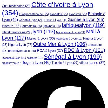
Côte d'Ivoire à Lyon
CultureAfricaine
(29)
(354)
Ethiopie à
DiasporaAfricaine
(25)
ekodafrik
(25)
ekodivoir
(25)
Guinée à Lyon
(65)
Lyon
(46)
Gabon à Lyon
(24)
Ghana à Lyon
(20)
lafriquealyon
(119)
Histoire
(33)
journalafro
(25)
kpakpato
(25)
lyon
(113)
Mali à
litteratureafricaine
(22)
Madagascar à Lyon
(21)
Lyon
(117)
Maroc à Lyon
(30)
Nigeria à Lyon
Mauritanie à Lyon
(19)
Outre Mer à Lyon
(106)
Niger à Lyon
(27)
(26)
presseafro
RDC à Lyon
(101)
RCA à Lyon
(37)
(25)
presselyonnaise
(25)
Sénégal à Lyon
(199)
Rwanda à Lyon
(21)
solidarite
(21)
Togo à Lyon
(46)
villeurbanne
(37)
Tunisie à Lyon
(27)
tirailleurlyon
(20)