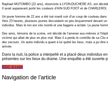
Raphael MUTOMBO (22 ans), réserviste à LYON-DUCHERE AS, est décédé hie
Il avait auparavant porté les couleurs d’AIN-SUD FOOT et de CHARLEROI, 
Un jeune homme de 22 ans a été tué mardi soir d’un coup de couteau dans 
Vers 23 heures, plusieurs jeunes discutaient un peu bruyamment devant un im
individus. Mais le ton est vite monté et une bagarre a éclaté. Le jeune hom
Des amis, témoins de la scène, ont décidé de l’amener eux-mêmes à l’hôpital 
victime qui allait de plus en plus mal. Mais il a perdu le contrôle de sa Clio e
des secours. Un autre individu a quant à lui quitté les lieux, mais a pu êt
arrivée.
Dans la nuit, la police a interpellé et a placé deux individus e
présentes sur les lieux du drame. Une enquête a été ouverte pa
RDC à Lyon
Navigation de l’article