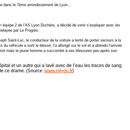
nue dans le 7ème arrondissement de Lyon…
n équipe 2 de l’AS Lyon Duchère, a décidé de venir s’expliquer avec les
 relayée par Le Progrès.
eph Saint-Luc, le conducteur de la voiture a tenté de porter secours à la
 du véhicule a sorti le blessé, l’a allongé sur le sol et a attendu l’arrivée
-Herriot mais le jeune homme a succombé à ses blessures peu après son
ôpital et un autre qui a lavé avec de l’eau les traces de sang
de ce drame. (Source :
www.mlyon.fr
)