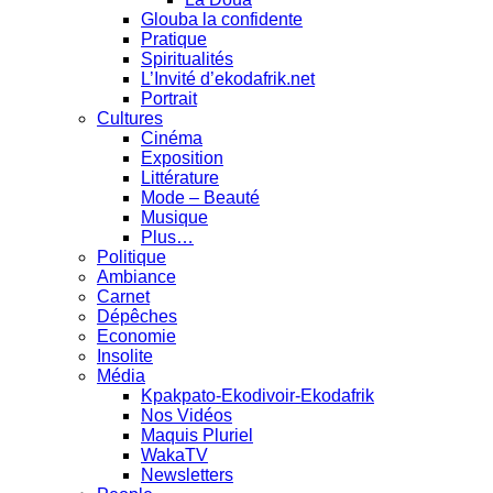
Glouba la confidente
Pratique
Spiritualités
L’Invité d’ekodafrik.net
Portrait
Cultures
Cinéma
Exposition
Littérature
Mode – Beauté
Musique
Plus…
Politique
Ambiance
Carnet
Dépêches
Economie
Insolite
Média
Kpakpato-Ekodivoir-Ekodafrik
Nos Vidéos
Maquis Pluriel
WakaTV
Newsletters