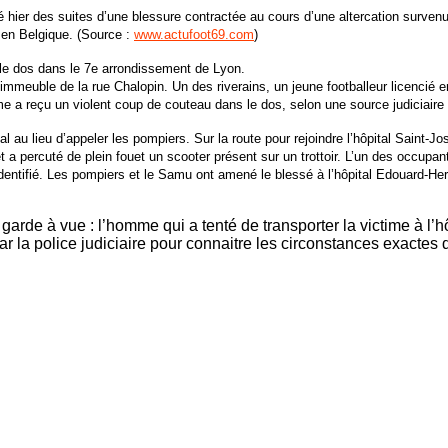
r des suites d’une blessure contractée au cours d’une altercation surve
en Belgique. (Source :
www.actufoot69.com
)
le dos dans le 7e arrondissement de Lyon.
meuble de la rue Chalopin. Un des riverains, un jeune footballeur licencié e
me a reçu un violent coup de couteau dans le dos, selon une source judiciaire
au lieu d’appeler les pompiers. Sur la route pour rejoindre l’hôpital Saint-Jos
t a percuté de plein fouet un scooter présent sur un trottoir. L’un des occupants
re identifié. Les pompiers et le Samu ont amené le blessé à l’hôpital Edouard
n garde à vue : l’homme qui a tenté de transporter la victime à l’h
r la police judiciaire pour connaitre les circonstances exactes 