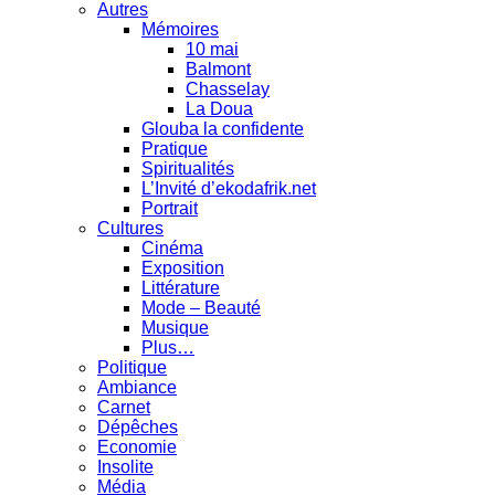
Autres
Mémoires
10 mai
Balmont
Chasselay
La Doua
Glouba la confidente
Pratique
Spiritualités
L’Invité d’ekodafrik.net
Portrait
Cultures
Cinéma
Exposition
Littérature
Mode – Beauté
Musique
Plus…
Politique
Ambiance
Carnet
Dépêches
Economie
Insolite
Média