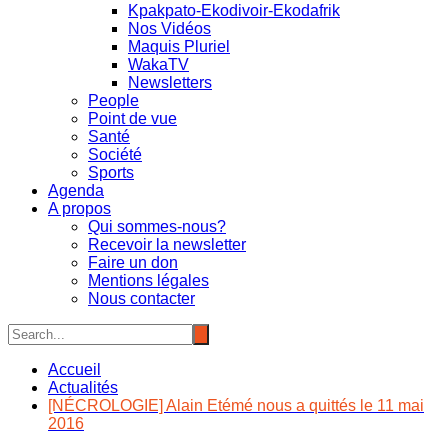
Kpakpato-Ekodivoir-Ekodafrik
Nos Vidéos
Maquis Pluriel
WakaTV
Newsletters
People
Point de vue
Santé
Société
Sports
Agenda
A propos
Qui sommes-nous?
Recevoir la newsletter
Faire un don
Mentions légales
Nous contacter
Accueil
Actualités
[NÉCROLOGIE] Alain Etémé nous a quittés le 11 mai
2016