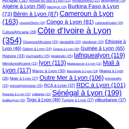
Afrique
(52)
Afrique du Sud à Lyon
(23)
AfroBusiness
(22)
afrostylelyon
(19)
Burkina Faso à Lyon
Algérie à Lyon
(58)
blacklyon
(19)
Cameroun à Lyon
Bénin à Lyon
(87)
(73)
(163)
Congo à Lyon
(81)
ceuxdu25erts
(20)
cuisineafricaine
(20)
Côte d'Ivoire à Lyon
CultureAfricaine
(29)
(354)
Ethiopie à
DiasporaAfricaine
(25)
ekodafrik
(25)
ekodivoir
(25)
Guinée à Lyon
(65)
Lyon
(46)
Gabon à Lyon
(24)
Ghana à Lyon
(20)
lafriquealyon
(119)
Histoire
(33)
journalafro
(25)
kpakpato
(25)
lyon
(113)
Mali à
litteratureafricaine
(22)
Madagascar à Lyon
(21)
Lyon
(117)
Maroc à Lyon
(30)
Nigeria à Lyon
Mauritanie à Lyon
(19)
Outre Mer à Lyon
(106)
Niger à Lyon
(27)
(26)
presseafro
RDC à Lyon
(101)
RCA à Lyon
(37)
(25)
presselyonnaise
(25)
Sénégal à Lyon
(199)
Rwanda à Lyon
(21)
solidarite
(21)
Togo à Lyon
(46)
villeurbanne
(37)
Tunisie à Lyon
(27)
tirailleurlyon
(20)