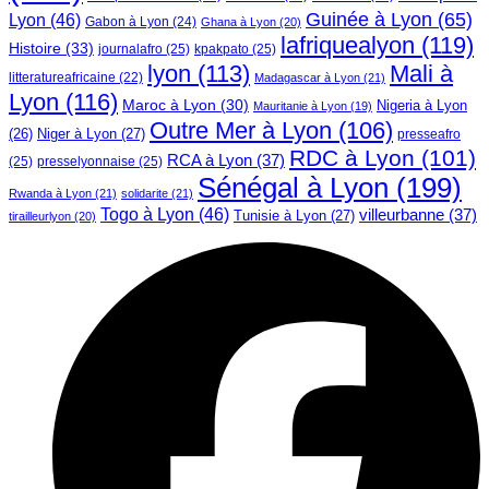
Guinée à Lyon
(65)
Lyon
(46)
Gabon à Lyon
(24)
Ghana à Lyon
(20)
lafriquealyon
(119)
Histoire
(33)
journalafro
(25)
kpakpato
(25)
lyon
(113)
Mali à
litteratureafricaine
(22)
Madagascar à Lyon
(21)
Lyon
(116)
Maroc à Lyon
(30)
Nigeria à Lyon
Mauritanie à Lyon
(19)
Outre Mer à Lyon
(106)
Niger à Lyon
(27)
(26)
presseafro
RDC à Lyon
(101)
RCA à Lyon
(37)
(25)
presselyonnaise
(25)
Sénégal à Lyon
(199)
Rwanda à Lyon
(21)
solidarite
(21)
Togo à Lyon
(46)
villeurbanne
(37)
Tunisie à Lyon
(27)
tirailleurlyon
(20)