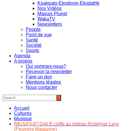
Kpakpato-Ekodivoir-Ekodafrik
Nos Vidéos
Maquis Pluriel
WakaTV
Newsletters
People
Point de vue
Santé
Société
Sports
Agenda
A propos
Qui sommes-nous?
Recevoir la newsletter
Faire un don
Mentions légales
Nous contacter
Accueil
Cultures
Musique
[MUSIQUE] Didi B coiffe au poteau Roselyne Layo
(Pouvoirs Magazine)