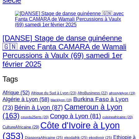
siècle
[DANSE] Stage de danse guinéenne
🇬🇳 avec Fanta CAMARA de Wamali
Percussions à Vaulx (69) samedi 1er
février 2025
Tags
Afrique
(52)
Afrique du Sud à Lyon
(23)
AfroBusiness
(22)
afrostylelyon
(19)
Burkina Faso à Lyon
Algérie à Lyon
(58)
blacklyon
(19)
Cameroun à Lyon
Bénin à Lyon
(87)
(73)
(163)
Congo à Lyon
(81)
ceuxdu25erts
(20)
cuisineafricaine
(20)
Côte d'Ivoire à Lyon
CultureAfricaine
(29)
(353)
Ethiopie à
DiasporaAfricaine
(25)
ekodafrik
(25)
ekodivoir
(25)