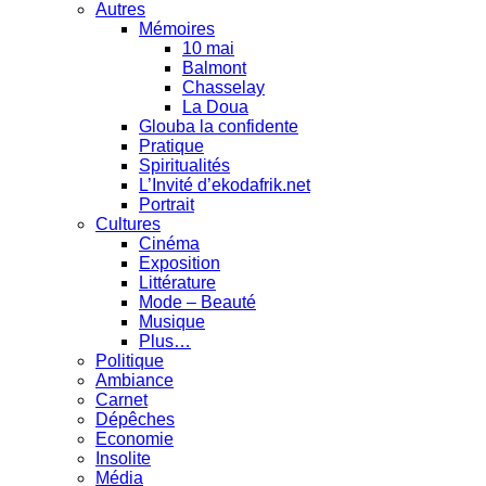
Autres
Mémoires
10 mai
Balmont
Chasselay
La Doua
Glouba la confidente
Pratique
Spiritualités
L’Invité d’ekodafrik.net
Portrait
Cultures
Cinéma
Exposition
Littérature
Mode – Beauté
Musique
Plus…
Politique
Ambiance
Carnet
Dépêches
Economie
Insolite
Média