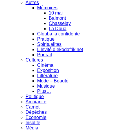
Autres
Mémoires
10 mai
Balmont
Chasselay
La Doua
Glouba la confidente
Pratique
Spiritualités
L’Invité d’ekodafrik.net
Portrait
Cultures
Cinéma
Exposition
Littérature
Mode – Beauté
Musique
Plus…
Politique
Ambiance
Carnet
Dépêches
Economie
Insolite
Média