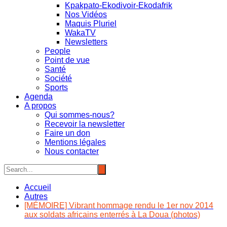
Kpakpato-Ekodivoir-Ekodafrik
Nos Vidéos
Maquis Pluriel
WakaTV
Newsletters
People
Point de vue
Santé
Société
Sports
Agenda
A propos
Qui sommes-nous?
Recevoir la newsletter
Faire un don
Mentions légales
Nous contacter
Accueil
Autres
[MÉMOIRE] Vibrant hommage rendu le 1er nov 2014
aux soldats africains enterrés à La Doua (photos)