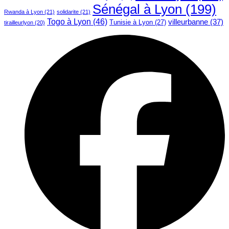
Sénégal à Lyon
(199)
Rwanda à Lyon
(21)
solidarite
(21)
Togo à Lyon
(46)
villeurbanne
(37)
Tunisie à Lyon
(27)
tirailleurlyon
(20)