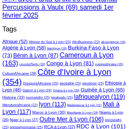
Percussions à Vaulx (69) samedi 1er
février 2025
Tags
Afrique
(52)
Afrique du Sud à Lyon
(23)
AfroBusiness
(22)
afrostylelyon
(19)
Burkina Faso à Lyon
Algérie à Lyon
(58)
blacklyon
(19)
Cameroun à Lyon
Bénin à Lyon
(87)
(73)
(163)
Congo à Lyon
(81)
ceuxdu25erts
(20)
cuisineafricaine
(20)
Côte d'Ivoire à Lyon
CultureAfricaine
(29)
(354)
Ethiopie à
DiasporaAfricaine
(25)
ekodafrik
(25)
ekodivoir
(25)
Guinée à Lyon
(65)
Lyon
(46)
Gabon à Lyon
(24)
Ghana à Lyon
(20)
lafriquealyon
(119)
Histoire
(33)
journalafro
(25)
kpakpato
(25)
lyon
(113)
Mali à
litteratureafricaine
(22)
Madagascar à Lyon
(21)
Lyon
(117)
Maroc à Lyon
(30)
Nigeria à Lyon
Mauritanie à Lyon
(19)
Outre Mer à Lyon
(106)
Niger à Lyon
(27)
(26)
presseafro
RDC à Lyon
(101)
RCA à Lyon
(37)
(25)
presselyonnaise
(25)