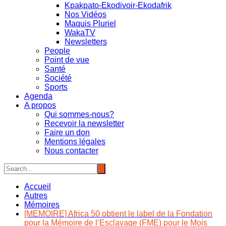
Kpakpato-Ekodivoir-Ekodafrik
Nos Vidéos
Maquis Pluriel
WakaTV
Newsletters
People
Point de vue
Santé
Société
Sports
Agenda
A propos
Qui sommes-nous?
Recevoir la newsletter
Faire un don
Mentions légales
Nous contacter
Accueil
Autres
Mémoires
[MEMOIRE] Africa 50 obtient le label de la Fondation
pour la Mémoire de l’Esclavage (FME) pour le Mois