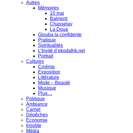
Autres
Mémoires
10 mai
Balmont
Chasselay
La Doua
Glouba la confidente
Pratique
Spiritualités
L’Invité d’ekodafrik.net
Portrait
Cultures
Cinéma
Exposition
Littérature
Mode – Beauté
Musique
Plus…
Politique
Ambiance
Carnet
Dépêches
Economie
Insolite
Média