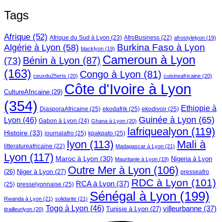
Tags
Afrique
(52)
Afrique du Sud à Lyon
(23)
AfroBusiness
(22)
afrostylelyon
(19)
Burkina Faso à Lyon
Algérie à Lyon
(58)
blacklyon
(19)
Cameroun à Lyon
Bénin à Lyon
(87)
(73)
(163)
Congo à Lyon
(81)
ceuxdu25erts
(20)
cuisineafricaine
(20)
Côte d'Ivoire à Lyon
CultureAfricaine
(29)
(354)
Ethiopie à
DiasporaAfricaine
(25)
ekodafrik
(25)
ekodivoir
(25)
Guinée à Lyon
(65)
Lyon
(46)
Gabon à Lyon
(24)
Ghana à Lyon
(20)
lafriquealyon
(119)
Histoire
(33)
journalafro
(25)
kpakpato
(25)
lyon
(113)
Mali à
litteratureafricaine
(22)
Madagascar à Lyon
(21)
Lyon
(117)
Maroc à Lyon
(30)
Nigeria à Lyon
Mauritanie à Lyon
(19)
Outre Mer à Lyon
(106)
Niger à Lyon
(27)
(26)
presseafro
RDC à Lyon
(101)
RCA à Lyon
(37)
(25)
presselyonnaise
(25)
Sénégal à Lyon
(199)
Rwanda à Lyon
(21)
solidarite
(21)
Togo à Lyon
(46)
villeurbanne
(37)
Tunisie à Lyon
(27)
tirailleurlyon
(20)