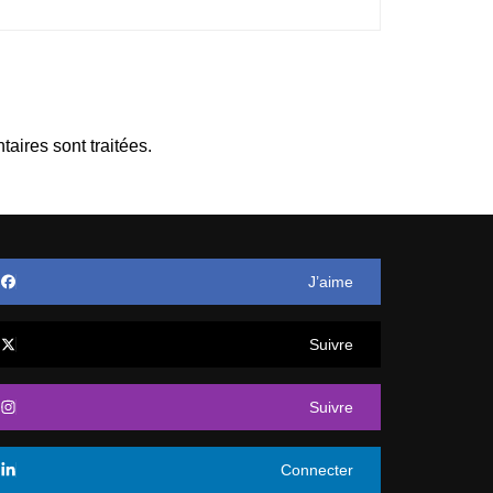
aires sont traitées
.
J’aime
Suivre
Suivre
Connecter