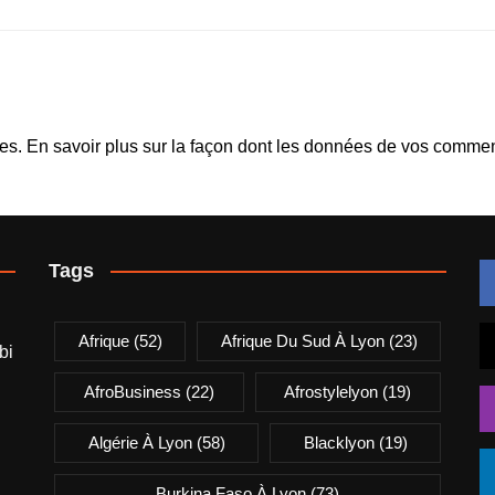
les.
En savoir plus sur la façon dont les données de vos comment
Tags
Afrique
(52)
Afrique Du Sud À Lyon
(23)
bi
AfroBusiness
(22)
Afrostylelyon
(19)
Algérie À Lyon
(58)
Blacklyon
(19)
Burkina Faso À Lyon
(73)