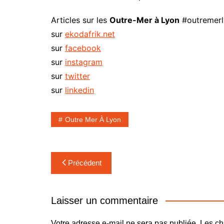
Articles sur les
Outre-Mer à Lyon
#outremer
sur
ekodafrik.net
sur
facebook
sur
instagram
sur
twitter
sur
linkedin
Outre Mer À Lyon
Navigation
Précédent
de
l’article
Laisser un commentaire
Votre adresse e-mail ne sera pas publiée.
Les ch