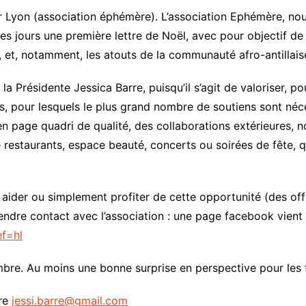
ur Lyon (association éphémère). L’association Ephémère, nou
el
ques jours une première lettre de Noël, avec pour objectif de
ns, et, notamment, les atouts de la communauté afro-antillais
e la Présidente Jessica Barre, puisqu’il s’agit de valoriser, 
s, pour lesquels le plus grand nombre de soutiens sont néce
e en page quadri de qualité, des collaborations extérieure
e restaurants, espace beauté, concerts ou soirées de fête, q
t aider ou simplement profiter de cette opportunité (des of
prendre contact avec l’association : une page facebook vient
f=hl
mbre. Au moins une bonne surprise en perspective pour les f
rre
jessi.barre@gmail.com