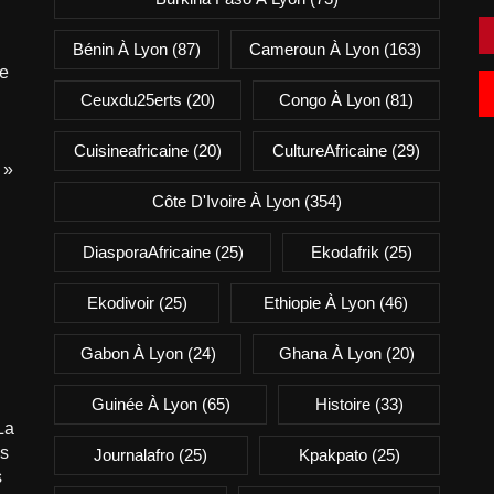
Bénin À Lyon
(87)
Cameroun À Lyon
(163)
e
Ceuxdu25erts
(20)
Congo À Lyon
(81)
Cuisineafricaine
(20)
CultureAfricaine
(29)
 »
Côte D'Ivoire À Lyon
(354)
DiasporaAfricaine
(25)
Ekodafrik
(25)
Ekodivoir
(25)
Ethiopie À Lyon
(46)
Gabon À Lyon
(24)
Ghana À Lyon
(20)
Guinée À Lyon
(65)
Histoire
(33)
La
is
Journalafro
(25)
Kpakpato
(25)
s