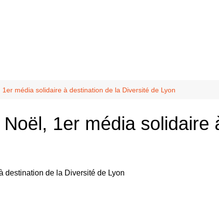
?
10 mai
ter
nfidente
Balmont
 1er média solidaire à destination de la Diversité de Lyon
Chasselay
 Noël, 1er média solidaire 
La Doua
odafrik.net
uté
odivoir-