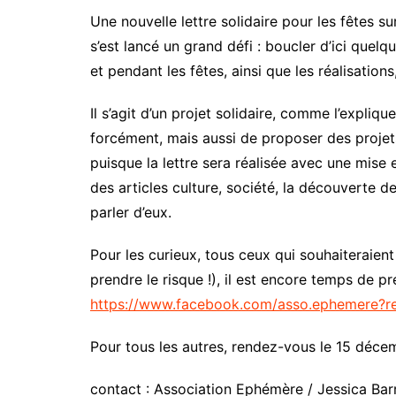
Nos Vidéos
Une nouvelle lettre solidaire pour les fêtes s
Point de vue
Maquis Pluri
s’est lancé un grand défi : boucler d’ici quel
Santé
et pendant les fêtes, ainsi que les réalisatio
WakaTV
Société
Newsletters
Il s’agit d’un projet solidaire, comme l’expliqu
Sports
forcément, mais aussi de proposer des projet
puisque la lettre sera réalisée avec une mis
des articles culture, société, la découverte d
parler d’eux.
Pour les curieux, tous ceux qui souhaiteraien
prendre le risque !), il est encore temps de 
https://www.facebook.com/asso.ephemere?re
Pour tous les autres, rendez-vous le 15 déce
contact : Association Ephémère / Jessica Ba