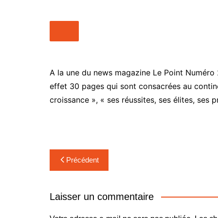
Média
Kpakpato-
Ekodafrik
People
Nos Vidé
Point de vue
Maquis Pl
Santé
WakaTV
A la une du news magazine Le Point Numéro 20
Société
effet 30 pages qui sont consacrées au contine
Newslette
Sports
croissance », « ses réussites, ses élites, se
Navigation
Précédent
de
l’article
Laisser un commentaire