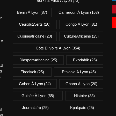
Burkina Faso À Lyon
(73)
Bénin À Lyon
(87)
Cameroun À Lyon
(163)
e
Ceuxdu25erts
(20)
Congo À Lyon
(81)
Cuisineafricaine
(20)
CultureAfricaine
(29)
 »
Côte D'Ivoire À Lyon
(354)
DiasporaAfricaine
(25)
Ekodafrik
(25)
La
is
Ekodivoir
(25)
Ethiopie À Lyon
(46)
s
Gabon À Lyon
(24)
Ghana À Lyon
(20)
Guinée À Lyon
(65)
Histoire
(33)
Journalafro
(25)
Kpakpato
(25)
es
os