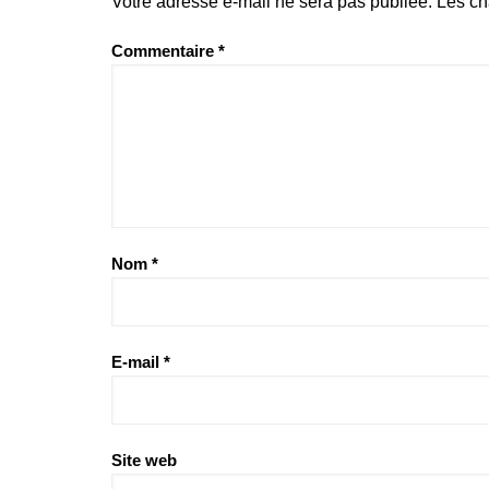
Votre adresse e-mail ne sera pas publiée.
Les ch
Commentaire
*
Nom
*
E-mail
*
Site web