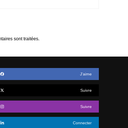
aires sont traitées
.
J’aime
Suivre
Suivre
Connecter