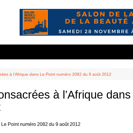
nous?
s
10 mai
wsletter
 confidente
Balmont
ées à l’Afrique dans Le Point numéro 2082 du 9 août 2012
n
Chasselay
nsacrées à l’Afrique dans
les
és
La Doua
2
r
’ekodafrik.net
eauté