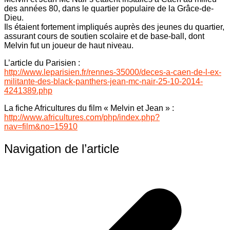
des années 80, dans le quartier populaire de la Grâce-de-
Dieu.
Ils étaient fortement impliqués auprès des jeunes du quartier,
assurant cours de soutien scolaire et de base-ball, dont
Melvin fut un joueur de haut niveau.
L’article du Parisien :
http://www.leparisien.fr/rennes-35000/deces-a-caen-de-l-ex-
militante-des-black-panthers-jean-mc-nair-25-10-2014-
4241389.php
La fiche Africultures du film « Melvin et Jean » :
http://www.africultures.com/php/index.php?
nav=film&no=15910
Navigation de l’article