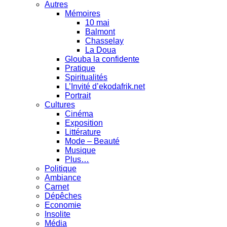
Autres
Mémoires
10 mai
Balmont
Chasselay
La Doua
Glouba la confidente
Pratique
Spiritualités
L’Invité d’ekodafrik.net
Portrait
Cultures
Cinéma
Exposition
Littérature
Mode – Beauté
Musique
Plus…
Politique
Ambiance
Carnet
Dépêches
Economie
Insolite
Média