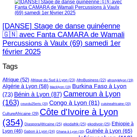
[DANSE] Stage de danse guinéenne
🇬🇳 avec Fanta CAMARA de Wamali
Percussions à Vaulx (69) samedi 1er
février 2025
Tags
Afrique
(52)
Afrique du Sud à Lyon
(23)
AfroBusiness
(22)
afrostylelyon
(19)
Burkina Faso à Lyon
Algérie à Lyon
(58)
blacklyon
(19)
Cameroun à Lyon
Bénin à Lyon
(87)
(73)
(163)
Congo à Lyon
(81)
ceuxdu25erts
(20)
cuisineafricaine
(20)
Côte d'Ivoire à Lyon
CultureAfricaine
(29)
(354)
Ethiopie à
DiasporaAfricaine
(25)
ekodafrik
(25)
ekodivoir
(25)
Guinée à Lyon
(65)
Lyon
(46)
Gabon à Lyon
(24)
Ghana à Lyon
(20)