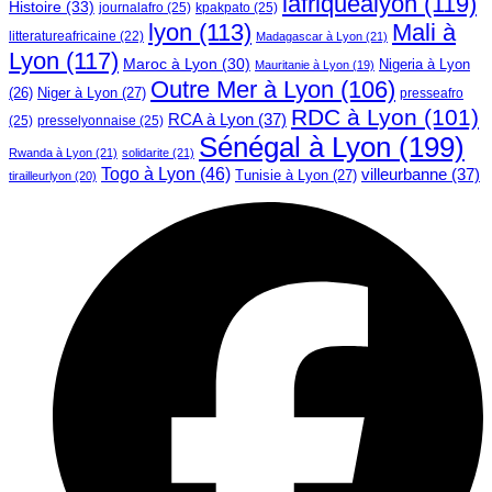
lafriquealyon
(119)
Histoire
(33)
journalafro
(25)
kpakpato
(25)
lyon
(113)
Mali à
litteratureafricaine
(22)
Madagascar à Lyon
(21)
Lyon
(117)
Maroc à Lyon
(30)
Nigeria à Lyon
Mauritanie à Lyon
(19)
Outre Mer à Lyon
(106)
Niger à Lyon
(27)
(26)
presseafro
RDC à Lyon
(101)
RCA à Lyon
(37)
(25)
presselyonnaise
(25)
Sénégal à Lyon
(199)
Rwanda à Lyon
(21)
solidarite
(21)
Togo à Lyon
(46)
villeurbanne
(37)
Tunisie à Lyon
(27)
tirailleurlyon
(20)