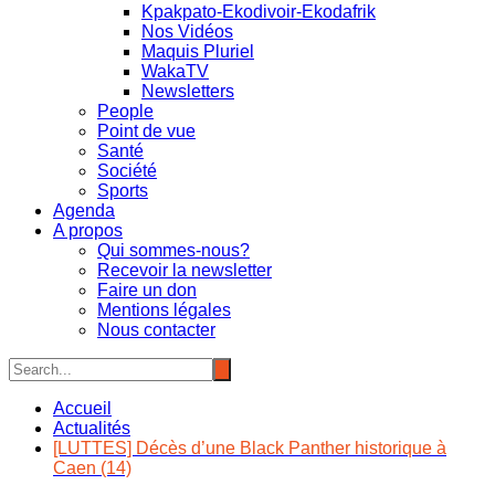
Kpakpato-Ekodivoir-Ekodafrik
Nos Vidéos
Maquis Pluriel
WakaTV
Newsletters
People
Point de vue
Santé
Société
Sports
Agenda
A propos
Qui sommes-nous?
Recevoir la newsletter
Faire un don
Mentions légales
Nous contacter
Accueil
Actualités
[LUTTES] Décès d’une Black Panther historique à
Caen (14)