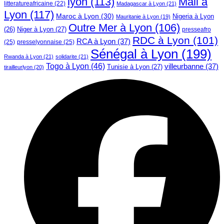
lyon
(113)
Mali à
litteratureafricaine
(22)
Madagascar à Lyon
(21)
Lyon
(117)
Maroc à Lyon
(30)
Nigeria à Lyon
Mauritanie à Lyon
(19)
Outre Mer à Lyon
(106)
Niger à Lyon
(27)
(26)
presseafro
RDC à Lyon
(101)
RCA à Lyon
(37)
(25)
presselyonnaise
(25)
Sénégal à Lyon
(199)
Rwanda à Lyon
(21)
solidarite
(21)
Togo à Lyon
(46)
villeurbanne
(37)
Tunisie à Lyon
(27)
tirailleurlyon
(20)