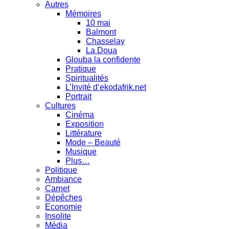
Autres
Mémoires
10 mai
Balmont
Chasselay
La Doua
Glouba la confidente
Pratique
Spiritualités
L’Invité d’ekodafrik.net
Portrait
Cultures
Cinéma
Exposition
Littérature
Mode – Beauté
Musique
Plus…
Politique
Ambiance
Carnet
Dépêches
Economie
Insolite
Média