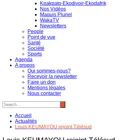
Kpakpato-Ekodivoir-Ekodafrik
Nos Vidéos
Maquis Pluriel
WakaTV
Newsletters
People
Point de vue
Santé
Société
Sports
Agenda
A propos
Qui sommes-nous?
Recevoir la newsletter
Faire un don
Mentions légales
Nous contacter
Accueil
Actualités
Louis KEUMAYOU rejoint Télésud