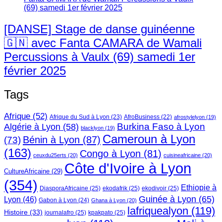
[DANSE] Stage de danse guinéenne
🇬🇳 avec Fanta CAMARA de Wamali
Percussions à Vaulx (69) samedi 1er
février 2025
Tags
Afrique
(52)
Afrique du Sud à Lyon
(23)
AfroBusiness
(22)
afrostylelyon
(19)
Burkina Faso à Lyon
Algérie à Lyon
(58)
blacklyon
(19)
Cameroun à Lyon
Bénin à Lyon
(87)
(73)
(163)
Congo à Lyon
(81)
ceuxdu25erts
(20)
cuisineafricaine
(20)
Côte d'Ivoire à Lyon
CultureAfricaine
(29)
(354)
Ethiopie à
DiasporaAfricaine
(25)
ekodafrik
(25)
ekodivoir
(25)
Guinée à Lyon
(65)
Lyon
(46)
Gabon à Lyon
(24)
Ghana à Lyon
(20)
lafriquealyon
(119)
Histoire
(33)
journalafro
(25)
kpakpato
(25)